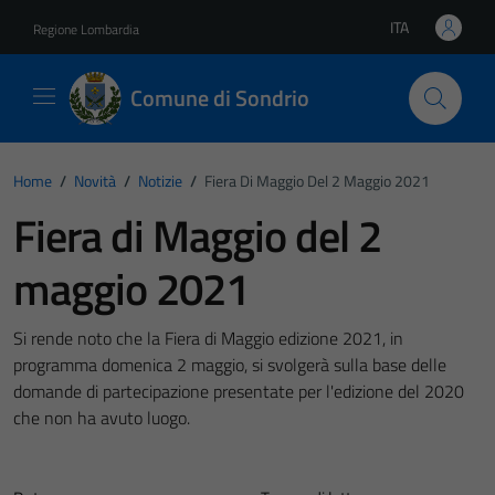
Vai ai contenuti
Vai al footer
ITA
Regione Lombardia
Lingua attiva:
Comune di Sondrio
Home
/
Novità
/
Notizie
/
Fiera Di Maggio Del 2 Maggio 2021
Fiera di Maggio del 2
maggio 2021
Si rende noto che la Fiera di Maggio edizione 2021, in
programma domenica 2 maggio, si svolgerà sulla base delle
domande di partecipazione presentate per l'edizione del 2020
che non ha avuto luogo.