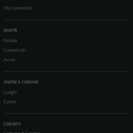
Questi cookie
Vita lavorativa
sono necessari
per il
funzionamento
NOVITÀ
del sito e non
Notizie
possono
essere
Comunicati
disabilitati.
Avvisi
Questi cookie
non raccolgono
informazioni
VIVERE IL COMUNE
personali.
Luoghi
Eventi
CONTATTI