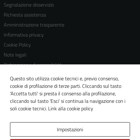
Segnalazione disservizio
Richiesta assistenza
Amministrazione trasparente
Informativa privacy
Cookie Policy
Note legali
Dichiarazione di accessibilità
Dichiarazione di accessibilità Servizi
Questo sito utilizza cookie tecnici e, previo consenso,
Whistleblowing
cookie di profilazione di terze parti. Cliccando sul tasto
'Accetta tutti' si presta il consenso alla profilazione,
Piano di miglioramento del sito
cliccando sul tasto 'Esci' si continua la navigazione con i
Area riservata
soli cookie tecnici.
Link alla cookie policy
Area Privata
Impostazioni