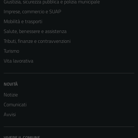
Giustizia, sicurezza pubblica e polizia municipale
Imprese, commercio e SUAP
Mobilità e trasporti
Salute, benessere e assistenza
Tributi, finanze e contravvenzioni
Turismo
Vita lavorativa
NOVITÀ
Tecnici
Notizie
Questi cookie
Comunicati
sono necessari
Avvisi
per il
funzionamento
del sito e non
VIVERE IL COMUNE