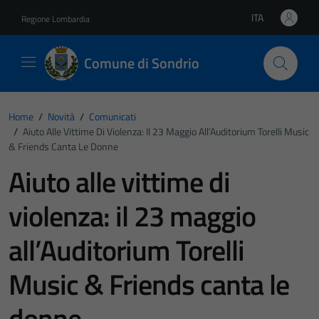
Vai ai contenuti
Vai al footer
ITA
Regione Lombardia
Lingua attiva:
Comune di Sondrio
Home
/
Novità
/
Comunicati
/
Aiuto Alle Vittime Di Violenza: Il 23 Maggio All’Auditorium Torelli Music
& Friends Canta Le Donne
Aiuto alle vittime di
violenza: il 23 maggio
all’Auditorium Torelli
Music & Friends canta le
donne