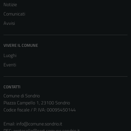
Notizie
Comunicati
Avvisi
VIVERE IL COMUNE
Tecnici
Questi cookie
Luoghi
sono necessari
Eventi
per il
funzionamento
del sito e non
CONTATTI
possono
Comune di Sondrio
essere
Piazza Campello 1, 23100 Sondrio
disabilitati.
Codice fiscale / P. IVA: 00095450144
Questi cookie
non raccolgono
Email:
info@comune.sondrio.it
informazioni
PEC:
protocollo@cert.comune.sondrio.it