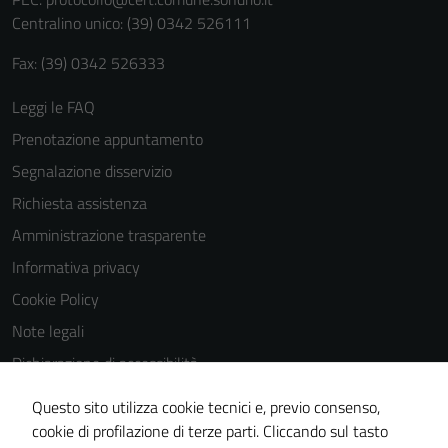
personali.
Centralino unico: (39) 0342 526111
Fax: (39) 0342 526333
Leggi le FAQ
Prenotazione appuntamento
Segnalazione disservizio
Richiesta assistenza
Amministrazione trasparente
Informativa privacy
Cookie Policy
Note legali
Dichiarazione di accessibilità
Dichiarazione di accessibilità Servizi
Questo sito utilizza cookie tecnici e, previo consenso,
Whistleblowing
cookie di profilazione di terze parti. Cliccando sul tasto