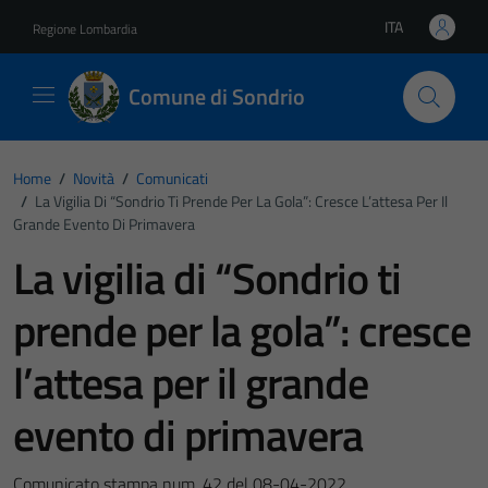
Vai ai contenuti
Vai al footer
ITA
Regione Lombardia
Lingua attiva:
Comune di Sondrio
Home
/
Novità
/
Comunicati
/
La Vigilia Di “Sondrio Ti Prende Per La Gola”: Cresce L’attesa Per Il
Grande Evento Di Primavera
La vigilia di “Sondrio ti
prende per la gola”: cresce
l’attesa per il grande
evento di primavera
Comunicato stampa num. 42 del 08-04-2022