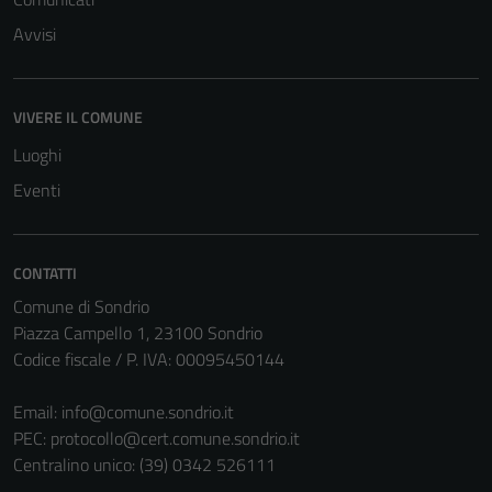
Avvisi
VIVERE IL COMUNE
Tecnici
Luoghi
Questi cookie
Eventi
sono necessari
per il
funzionamento
CONTATTI
del sito e non
Comune di Sondrio
possono
Piazza Campello 1, 23100 Sondrio
essere
Codice fiscale / P. IVA: 00095450144
disabilitati.
Questi cookie
Email:
info@comune.sondrio.it
non raccolgono
PEC:
protocollo@cert.comune.sondrio.it
informazioni
Centralino unico: (39) 0342 526111
personali.