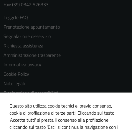
Fax: (39) 0342 526333
Leggi le FAQ
Prenotazione appuntamento
Segnalazione disservizio
Richiesta assistenza
Amministrazione trasparente
Informativa privacy
Cookie Policy
Note legali
Dichiarazione di accessibilità
Dichiarazione di accessibilità Servizi
Questo sito utilizza cookie tecnici e, previo consenso,
Whistleblowing
cookie di profilazione di terze parti. Cliccando sul tasto
'Accetta tutti' si presta il consenso alla profilazione,
Piano di miglioramento del sito
cliccando sul tasto 'Esci' si continua la navigazione con i
Area riservata