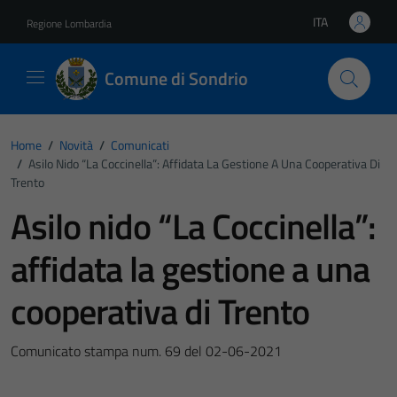
Vai ai contenuti
Vai al footer
ITA
Regione Lombardia
Lingua attiva:
Comune di Sondrio
Home
/
Novità
/
Comunicati
/
Asilo Nido “La Coccinella”: Affidata La Gestione A Una Cooperativa Di
Trento
Asilo nido “La Coccinella”:
affidata la gestione a una
cooperativa di Trento
Comunicato stampa num. 69 del 02-06-2021