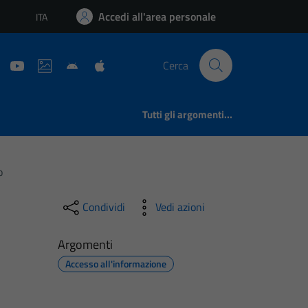
Accedi all'area personale
ITA
Lingua attiva:
Cerca
Tutti gli argomenti...
o
Condividi
Vedi azioni
Argomenti
Accesso all'informazione