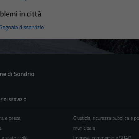
blemi in città
Segnala disservizio
e di Sondrio
E DI SERVIZIO
ra e pesca
Giustizia, sicurezza pubblica e po
e
municipale
e stato civile
Imprese, commercio e SUAP