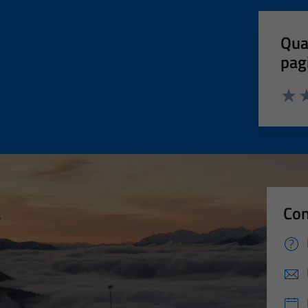
Qua
pag
Valut
Va
Con