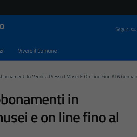
o
Seguici su:
zi
Vivere il Comune
Abbonamenti In Vendita Presso I Musei E On Line Fino Al 6 Gennai
bbonamenti in
usei e on line fino al