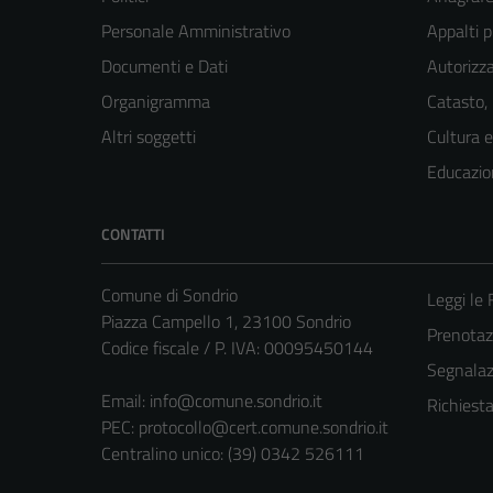
Personale Amministrativo
Appalti p
Documenti e Dati
Autorizza
Organigramma
Catasto,
Altri soggetti
Cultura 
Educazio
CONTATTI
Comune di Sondrio
Leggi le
Piazza Campello 1, 23100 Sondrio
Prenota
Codice fiscale / P. IVA: 00095450144
Segnalazi
Email:
info@comune.sondrio.it
Richiest
PEC:
protocollo@cert.comune.sondrio.it
Centralino unico: (39) 0342 526111