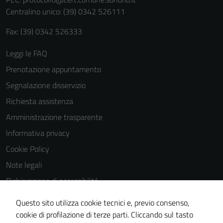
personali.
Centralino unico: (39) 0342 526111
Fax: (39) 0342 526333
Leggi le FAQ
Prenotazione appuntamento
Segnalazione disservizio
Richiesta assistenza
Amministrazione trasparente
Informativa privacy
Cookie Policy
Note legali
Dichiarazione di accessibilità
Dichiarazione di accessibilità Servizi
Questo sito utilizza cookie tecnici e, previo consenso,
Whistleblowing
cookie di profilazione di terze parti. Cliccando sul tasto