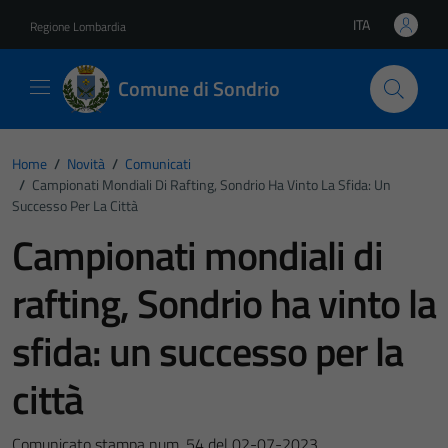
Vai ai contenuti
Vai al footer
ITA
Regione Lombardia
Lingua attiva:
Comune di Sondrio
Home
/
Novità
/
Comunicati
/
Campionati Mondiali Di Rafting, Sondrio Ha Vinto La Sfida: Un
Successo Per La Città
Campionati mondiali di
rafting, Sondrio ha vinto la
sfida: un successo per la
città
Comunicato stampa num. 54 del 02-07-2023