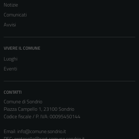
Notizie
Comunicati
Avvisi
VIVERE IL COMUNE
Tecnici
Questi cookie
Luoghi
sono necessari
Eventi
per il
funzionamento
del sito e non
CONTATTI
possono
Comune di Sondrio
essere
Piazza Campello 1, 23100 Sondrio
disabilitati.
Codice fiscale / P. IVA: 00095450144
Questi cookie
non raccolgono
Email:
info@comune.sondrio.it
informazioni
PEC:
protocollo@cert.comune.sondrio.it