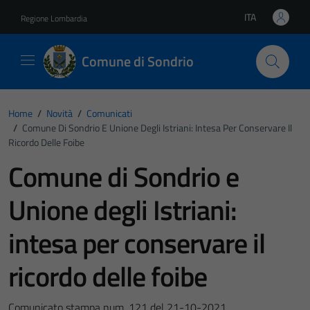
Vai ai contenuti
Vai al footer
ITA
Regione Lombardia
Lingua attiva:
Comune di Sondrio
Home
/
Novità
/
Comunicati
/
Comune Di Sondrio E Unione Degli Istriani: Intesa Per Conservare Il
Ricordo Delle Foibe
Comune di Sondrio e
Unione degli Istriani:
intesa per conservare il
ricordo delle foibe
Comunicato stampa num. 121 del 21-10-2021