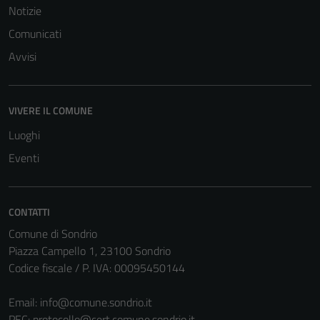
Notizie
Comunicati
Avvisi
VIVERE IL COMUNE
Tecnici
Questi cookie
Luoghi
sono necessari
Eventi
per il
funzionamento
del sito e non
CONTATTI
possono
Comune di Sondrio
essere
Piazza Campello 1, 23100 Sondrio
disabilitati.
Codice fiscale / P. IVA: 00095450144
Questi cookie
non raccolgono
Email:
info@comune.sondrio.it
informazioni
PEC:
protocollo@cert.comune.sondrio.it