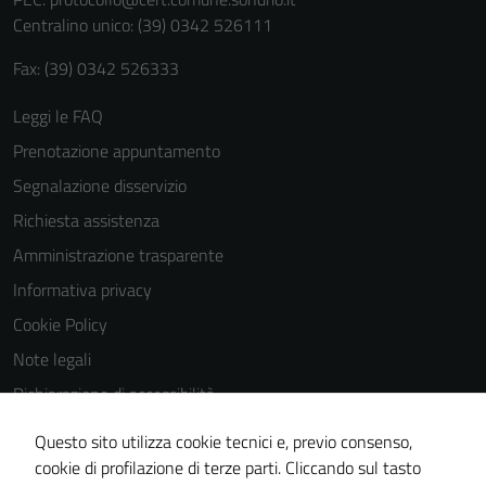
personali.
Centralino unico: (39) 0342 526111
Fax: (39) 0342 526333
Leggi le FAQ
Prenotazione appuntamento
Segnalazione disservizio
Richiesta assistenza
Amministrazione trasparente
Informativa privacy
Cookie Policy
Note legali
Dichiarazione di accessibilità
Dichiarazione di accessibilità Servizi
Questo sito utilizza cookie tecnici e, previo consenso,
Whistleblowing
cookie di profilazione di terze parti. Cliccando sul tasto