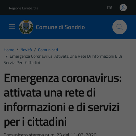
Vai ai contenuti
Vai al footer
ITA
Regione Lombardia
Lingua attiva:
Comune di Sondrio
Home
/
Novità
/
Comunicati
/
Emergenza Coronavirus: Attivata Una Rete Di Informazioni E Di
Servizi Per I Cittadini
Emergenza coronavirus:
attivata una rete di
informazioni e di servizi
per i cittadini
Comunicato stampa num. 23 del 11-03-2020