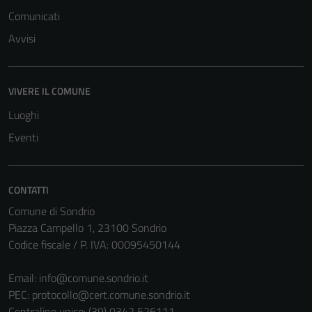
Comunicati
Avvisi
VIVERE IL COMUNE
Tecnici
Luoghi
Questi cookie
Eventi
sono necessari
per il
funzionamento
del sito e non
CONTATTI
possono
Comune di Sondrio
essere
Piazza Campello 1, 23100 Sondrio
disabilitati.
Codice fiscale / P. IVA: 00095450144
Questi cookie
non raccolgono
Email:
info@comune.sondrio.it
informazioni
PEC:
protocollo@cert.comune.sondrio.it
personali.
Centralino unico: (39) 0342 526111