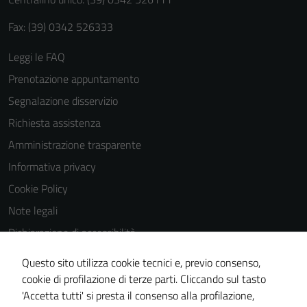
Fax: (39) 0342 526333
Leggi le FAQ
Prenotazione appuntamento
Segnalazione disservizio
Richiesta assistenza
Amministrazione trasparente
Informativa privacy
Cookie Policy
Note legali
Dichiarazione di accessibilità
Dichiarazione di accessibilità Servizi
Questo sito utilizza cookie tecnici e, previo consenso,
Whistleblowing
cookie di profilazione di terze parti. Cliccando sul tasto
'Accetta tutti' si presta il consenso alla profilazione,
Piano di miglioramento del sito