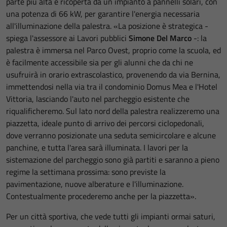
parte più alta è ricoperta da un impianto a pannelli solari, con
una potenza di 66 kW, per garantire l'energia necessaria
all'illuminazione della palestra. «La posizione è strategica -
spiega l'assessore ai Lavori pubblici
Simone Del Marco
-: la
palestra è immersa nel Parco Ovest, proprio come la scuola, ed
è facilmente accessibile sia per gli alunni che da chi ne
usufruirà in orario extrascolastico, provenendo da via Bernina,
immettendosi nella via tra il condominio Domus Mea e l'Hotel
Vittoria, lasciando l'auto nel parcheggio esistente che
riqualificheremo. Sul lato nord della palestra realizzeremo una
piazzetta, ideale punto di arrivo dei percorsi ciclopedonali,
dove verranno posizionate una seduta semicircolare e alcune
panchine, e tutta l'area sarà illuminata. I lavori per la
sistemazione del parcheggio sono già partiti e saranno a pieno
regime la settimana prossima: sono previste la
pavimentazione, nuove alberature e l'illuminazione.
Contestualmente procederemo anche per la piazzetta».
Per un città sportiva, che vede tutti gli impianti ormai saturi,