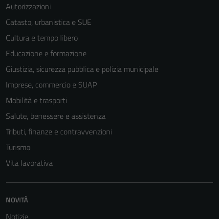
Autorizzazioni
Catasto, urbanistica e SUE
Cultura e tempo libero
Educazione e formazione
Giustizia, sicurezza pubblica e polizia municipale
Tecnici
Imprese, commercio e SUAP
Questi cookie
sono necessari
Mobilità e trasporti
per il
Salute, benessere e assistenza
funzionamento
Tributi, finanze e contravvenzioni
del sito e non
possono
Turismo
essere
Vita lavorativa
disabilitati.
Questi cookie
non raccolgono
NOVITÀ
informazioni
personali.
Notizie