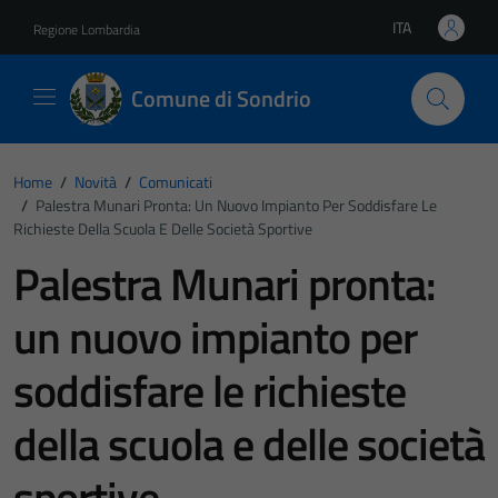
Vai ai contenuti
Vai al footer
ITA
Regione Lombardia
Lingua attiva:
Comune di Sondrio
Home
/
Novità
/
Comunicati
/
Palestra Munari Pronta: Un Nuovo Impianto Per Soddisfare Le
Richieste Della Scuola E Delle Società Sportive
Palestra Munari pronta:
un nuovo impianto per
soddisfare le richieste
della scuola e delle società
sportive