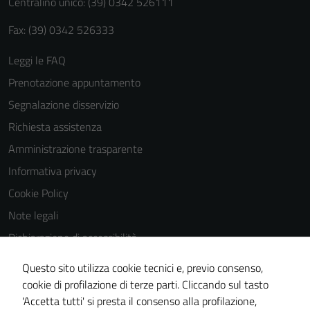
Centralino unico: (39) 0342 526111
Fax: (39) 0342 526333
Leggi le FAQ
Prenotazione appuntamento
Segnalazione disservizio
Richiesta assistenza
Amministrazione trasparente
Informativa privacy
Cookie Policy
Note legali
Dichiarazione di accessibilità
Dichiarazione di accessibilità Servizi
Questo sito utilizza cookie tecnici e, previo consenso,
Whistleblowing
cookie di profilazione di terze parti. Cliccando sul tasto
'Accetta tutti' si presta il consenso alla profilazione,
Piano di miglioramento del sito