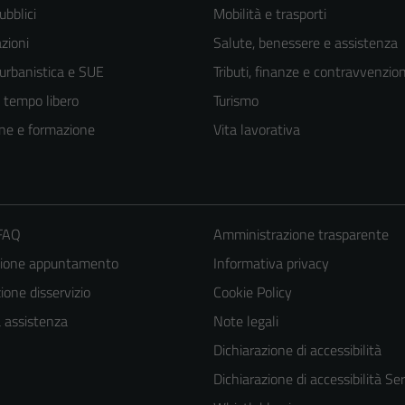
ubblici
Mobilità e trasporti
zioni
Salute, benessere e assistenza
 urbanistica e SUE
Tributi, finanze e contravvenzion
e tempo libero
Turismo
ne e formazione
Vita lavorativa
 FAQ
Amministrazione trasparente
zione appuntamento
Informativa privacy
one disservizio
Cookie Policy
Tecnici
a assistenza
Note legali
Questi cookie
Dichiarazione di accessibilità
sono necessari
per il
Dichiarazione di accessibilità Ser
funzionamento