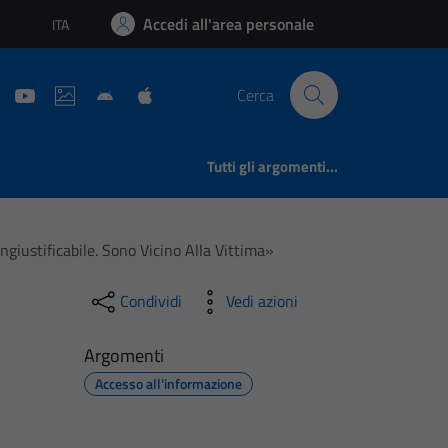
Accedi all'area personale
ITA
Lingua attiva:
Cerca
Tutti gli argomenti...
giustificabile. Sono Vicino Alla Vittima»
Condividi
Vedi azioni
Argomenti
Accesso all'informazione