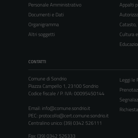
Personale Amministrativo
Appalti p
Documenti e Dati
Autorizza
Organigramma
Catasto,
Altri soggetti
Cultura 
Educazio
CONTATTI
Comune di Sondrio
Leggi le
Piazza Campello 1, 23100 Sondrio
Prenota
Codice fiscale / P. IVA: 00095450144
Segnalazi
Email:
info@comune.sondrio.it
Richiest
PEC:
protocollo@cert.comune.sondrio.it
Centralino unico: (39) 0342 526111
Fax: (39) 0342 526333