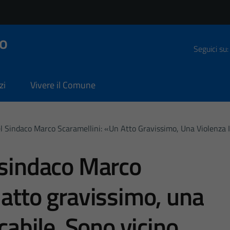
o
Seguici su:
zi
Vivere il Comune
l Sindaco Marco Scaramellini: «Un Atto Gravissimo, Una Violenza In
 sindaco Marco
 atto gravissimo, una
icabile. Sono vicino