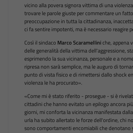
vicino alla povera signora vittima di una violenza c
trovare le parole giuste per commentare un fatt
preoccupazione in tutta la cittadinanza, inaccetta
ci fa sentire impotenti, ma è necessario reagire
Così il sindaco
Marco Scaramellini
che, appena v
delle generalità della vittima dell'aggressione, s
esprimendo la sua vicinanza, personale e a nom
ripresa non sarà semplice, ma le auguro di tornare 
punto di vista fisico e di rimettersi dallo shock
violenza le ha procurato».
«Come mi è stato riferito - prosegue - si è rivel
cittadini che hanno evitato un epilogo ancora pi
giorni, mi conforta la vicinanza manifestata dalla 
urla ha subito allertato le forze dell'ordine, chi 
sono comportamenti encomiabili che denotano sens