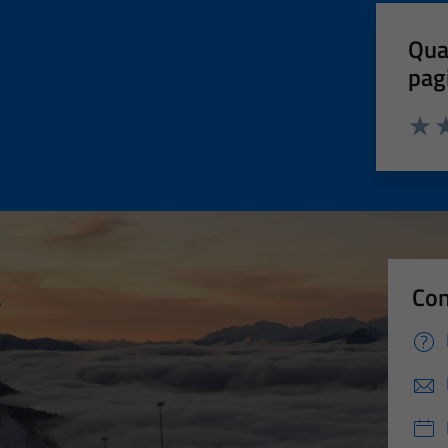
Qua
pag
Valut
Va
Con