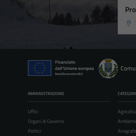
Pro
Comun
AMMINISTRAZIONE
CATEGORI
Uffici
Agricoltu
Organi di Governo
Ambient
Politici
Anagrafe 