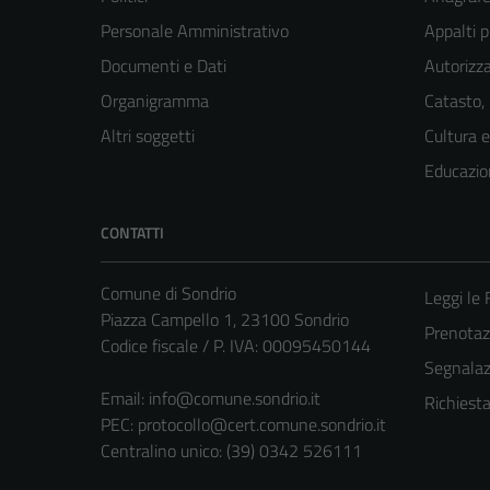
Personale Amministrativo
Appalti p
Documenti e Dati
Autorizza
Organigramma
Catasto,
Altri soggetti
Cultura 
Educazio
CONTATTI
Comune di Sondrio
Leggi le
Piazza Campello 1, 23100 Sondrio
Prenota
Codice fiscale / P. IVA: 00095450144
Segnalazi
Email:
info@comune.sondrio.it
Richiest
PEC:
protocollo@cert.comune.sondrio.it
Centralino unico: (39) 0342 526111