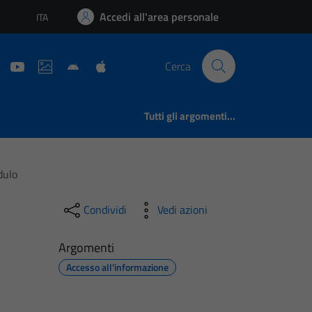
Accedi all'area personale
ITA
Lingua attiva:
Cerca
Tutti gli argomenti...
dulo
Condividi
Vedi azioni
Argomenti
Accesso all'informazione