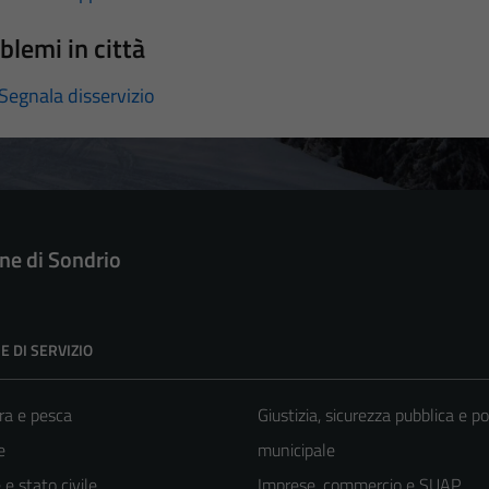
blemi in città
Segnala disservizio
e di Sondrio
E DI SERVIZIO
ra e pesca
Giustizia, sicurezza pubblica e po
e
municipale
e stato civile
Imprese, commercio e SUAP