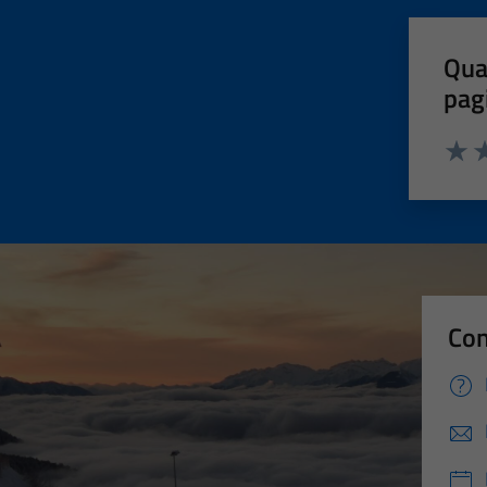
Qua
pag
Valut
Va
Con