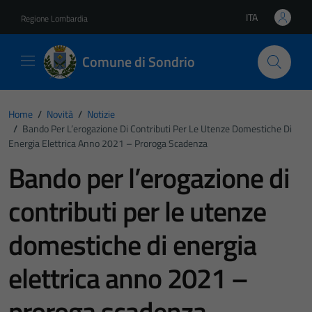
Vai ai contenuti
Vai al footer
ITA
Regione Lombardia
Lingua attiva:
Comune di Sondrio
Home
/
Novità
/
Notizie
/
Bando Per L’erogazione Di Contributi Per Le Utenze Domestiche Di
Energia Elettrica Anno 2021 – Proroga Scadenza
Bando per l’erogazione di
contributi per le utenze
domestiche di energia
elettrica anno 2021 –
proroga scadenza