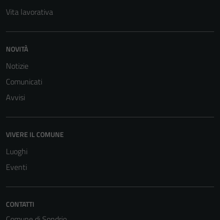
Vita lavorativa
NOVITÀ
Notizie
Comunicati
Avvisi
Tecnici
Questi cookie
sono necessari
VIVERE IL COMUNE
per il
Luoghi
funzionamento
Eventi
del sito e non
possono
essere
disabilitati.
CONTATTI
Questi cookie
Comune di Sondrio