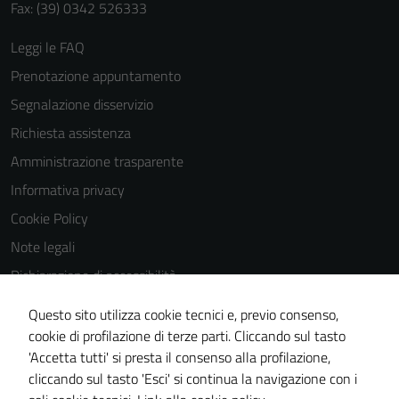
Fax: (39) 0342 526333
Leggi le FAQ
Prenotazione appuntamento
Segnalazione disservizio
Richiesta assistenza
Amministrazione trasparente
Informativa privacy
Cookie Policy
Note legali
Dichiarazione di accessibilità
Dichiarazione di accessibilità Servizi
Questo sito utilizza cookie tecnici e, previo consenso,
Whistleblowing
cookie di profilazione di terze parti. Cliccando sul tasto
'Accetta tutti' si presta il consenso alla profilazione,
Piano di miglioramento del sito
cliccando sul tasto 'Esci' si continua la navigazione con i
Area riservata