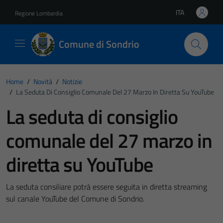
Vai ai contenuti
Vai al footer
ITA
Regione Lombardia
Lingua attiva:
Comune di Sondrio
Home
/
Novità
/
Notizie
/
La Seduta Di Consiglio Comunale Del 27 Marzo In Diretta Su YouTube
La seduta di consiglio
comunale del 27 marzo in
diretta su YouTube
La seduta consiliare potrà essere seguita in diretta streaming
sul canale YouTube del Comune di Sondrio.