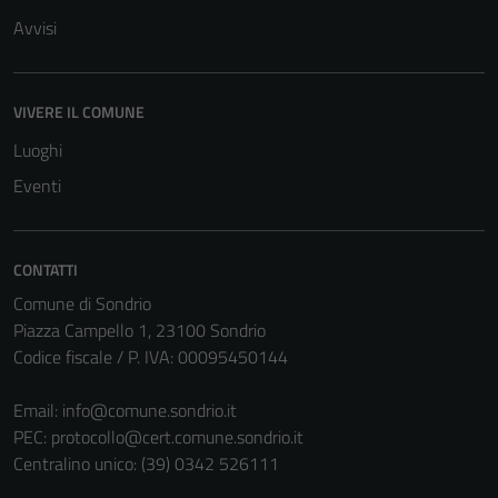
Avvisi
VIVERE IL COMUNE
Tecnici
Luoghi
Questi cookie
Eventi
sono necessari
per il
funzionamento
CONTATTI
del sito e non
Comune di Sondrio
possono
Piazza Campello 1, 23100 Sondrio
essere
Codice fiscale / P. IVA: 00095450144
disabilitati.
Questi cookie
Email:
info@comune.sondrio.it
non raccolgono
PEC:
protocollo@cert.comune.sondrio.it
informazioni
Centralino unico: (39) 0342 526111
personali.