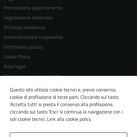
possono
Prenotazione appuntamento
essere
Segnalazione disservizio
disabilitati.
Richiesta assistenza
Questi cookie
non raccolgono
Amministrazione trasparente
informazioni
Informativa privacy
personali.
Cookie Policy
Note legali
Dichiarazione di accessibilità
Dichiarazione di accessibilità Servizi
Questo sito utilizza cookie tecnici e, previo consenso,
Whistleblowing
cookie di profilazione di terze parti. Cliccando sul tasto
'Accetta tutti' si presta il consenso alla profilazione,
Piano di miglioramento del sito
cliccando sul tasto 'Esci' si continua la navigazione con i
Area riservata
soli cookie tecnici.
Link alla cookie policy