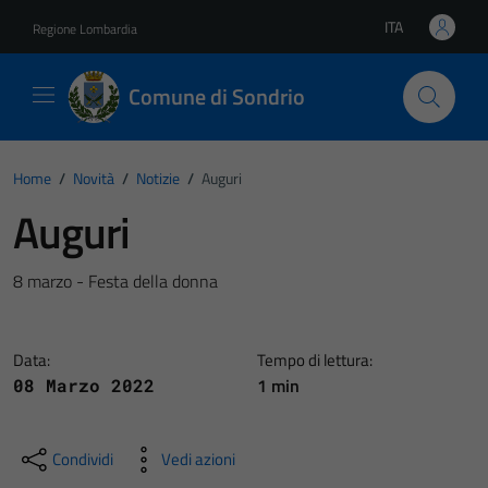
Vai ai contenuti
Vai al footer
ITA
Regione Lombardia
Lingua attiva:
Comune di Sondrio
Home
/
Novità
/
Notizie
/
Auguri
Auguri
8 marzo - Festa della donna
Data:
Tempo di lettura:
1 min
08 Marzo 2022
Condividi
Vedi azioni