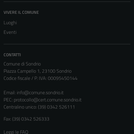
VIVERE IL COMUNE
Luoghi
Eventi
CONTATTI
Comune di Sondrio
Piazza Campello 1, 23100 Sondrio
Codice fiscale / P. IVA: 00095450144
Email:
info@comune.sondrio.it
Tecnici
PEC:
protocollo@cert.comune.sondrio.it
Questi cookie
Centralino unico: (39) 0342 526111
sono necessari
Fax: (39) 0342 526333
per il
funzionamento
Leggi le FAQ
del sito e non