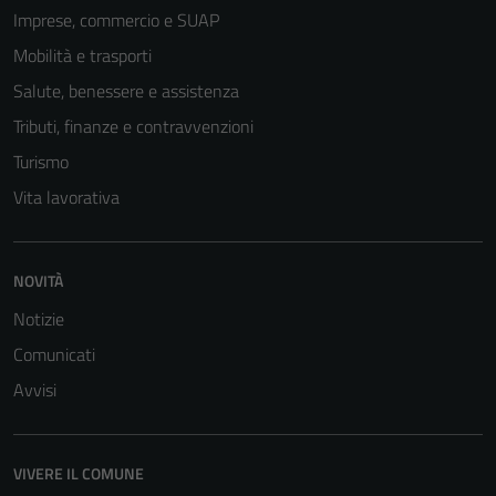
Imprese, commercio e SUAP
Mobilità e trasporti
Tecnici
Salute, benessere e assistenza
Questi cookie
Tributi, finanze e contravvenzioni
sono necessari
Turismo
per il
funzionamento
Vita lavorativa
del sito e non
possono
essere
NOVITÀ
disabilitati.
Notizie
Questi cookie
non raccolgono
Comunicati
informazioni
Avvisi
personali.
VIVERE IL COMUNE