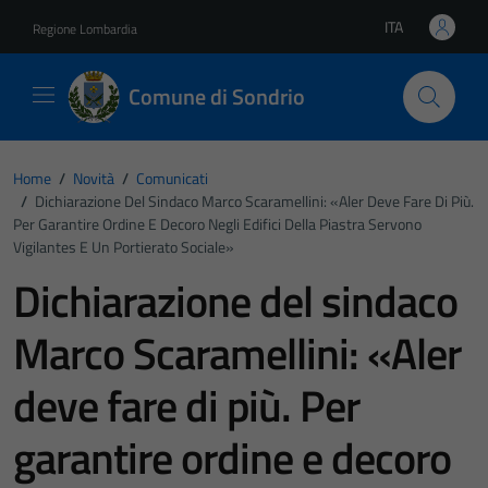
Vai ai contenuti
Vai al footer
ITA
Regione Lombardia
Lingua attiva:
Comune di Sondrio
Home
/
Novità
/
Comunicati
/
Dichiarazione Del Sindaco Marco Scaramellini: «Aler Deve Fare Di Più.
Per Garantire Ordine E Decoro Negli Edifici Della Piastra Servono
Vigilantes E Un Portierato Sociale»
Dichiarazione del sindaco
Marco Scaramellini: «Aler
deve fare di più. Per
garantire ordine e decoro