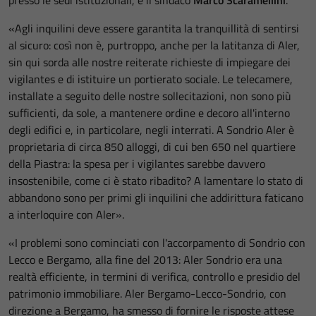
presso le sedi istituzionali, è il sindaco
Marco Scaramellini
.
«Agli inquilini deve essere garantita la tranquillità di sentirsi
al sicuro: così non è, purtroppo, anche per la latitanza di Aler,
sin qui sorda alle nostre reiterate richieste di impiegare dei
vigilantes e di istituire un portierato sociale. Le telecamere,
installate a seguito delle nostre sollecitazioni, non sono più
sufficienti, da sole, a mantenere ordine e decoro all'interno
degli edifici e, in particolare, negli interrati. A Sondrio Aler è
proprietaria di circa 850 alloggi, di cui ben 650 nel quartiere
della Piastra: la spesa per i vigilantes sarebbe davvero
insostenibile, come ci è stato ribadito? A lamentare lo stato di
abbandono sono per primi gli inquilini che addirittura faticano
a interloquire con Aler».
«I problemi sono cominciati con l'accorpamento di Sondrio con
Lecco e Bergamo, alla fine del 2013: Aler Sondrio era una
realtà efficiente, in termini di verifica, controllo e presidio del
patrimonio immobiliare. Aler Bergamo-Lecco-Sondrio, con
direzione a Bergamo, ha smesso di fornire le risposte attese