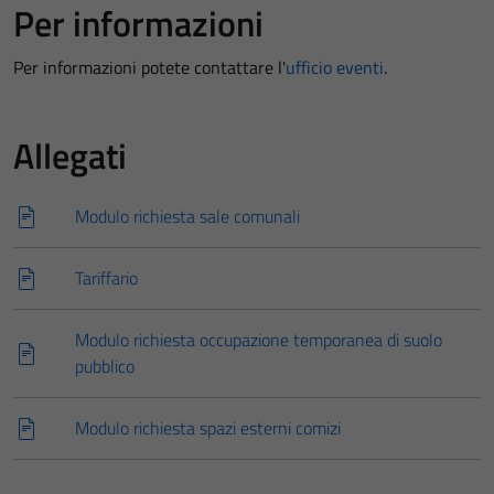
Tecnici
Per informazioni
Questi cookie
sono necessari
Per informazioni potete contattare l'
ufficio eventi
.
per il
funzionamento
del sito e non
Allegati
possono
essere
Modulo richiesta sale comunali
disabilitati.
Questi cookie
non raccolgono
Tariffario
informazioni
personali.
Modulo richiesta occupazione temporanea di suolo
pubblico
Modulo richiesta spazi esterni comizi