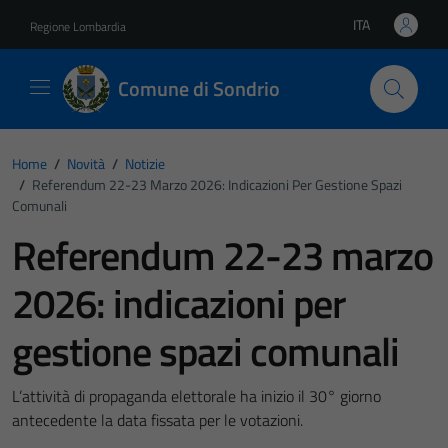
Vai ai contenuti
Vai al footer
ITA
Regione Lombardia
Lingua attiva:
Comune di Sondrio
Home
/
Novità
/
Notizie
/
Referendum 22-23 Marzo 2026: Indicazioni Per Gestione Spazi
Comunali
Referendum 22-23 marzo
2026: indicazioni per
gestione spazi comunali
L’attività di propaganda elettorale ha inizio il 30° giorno
antecedente la data fissata per le votazioni.