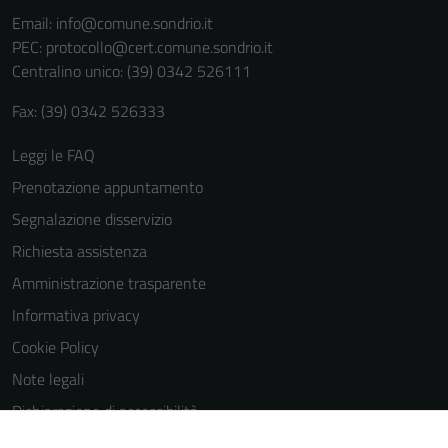
informazioni
Email:
info@comune.sondrio.it
personali.
PEC:
protocollo@cert.comune.sondrio.it
Centralino unico: (39) 0342 526111
Fax: (39) 0342 526333
Leggi le FAQ
Prenotazione appuntamento
Segnalazione disservizio
Richiesta assistenza
Amministrazione trasparente
Informativa privacy
Cookie Policy
Note legali
Dichiarazione di accessibilità
Dichiarazione di accessibilità Servizi