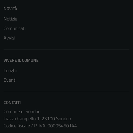
NOVITÀ
Notizie
Comunicati
Avvisi
Tecnici
VIVERE IL COMUNE
Questi cookie
sono necessari
Luoghi
per il
Eventi
funzionamento
del sito e non
possono
CONTATTI
essere
Comune di Sondrio
disabilitati.
Piazza Campello 1, 23100 Sondrio
Questi cookie
Codice fiscale / P. IVA: 00095450144
non raccolgono