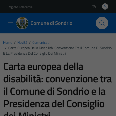
Vai ai contenuti
Vai al footer
ITA
Regione Lombardia
Lingua attiva:
Comune di Sondrio
Home
/
Novità
/
Comunicati
/
Carta Europea Della Disabilità: Convenzione Tra Il Comune Di Sondrio
E La Presidenza Del Consiglio Dei Ministri
Carta europea della
disabilità: convenzione tra
il Comune di Sondrio e la
Presidenza del Consiglio
dei Ministri