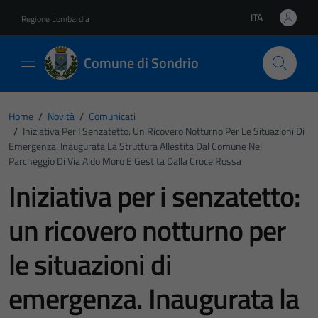
Vai ai contenuti
Vai al footer
ITA
Regione Lombardia
Lingua attiva:
Comune di Sondrio
Home
/
Novità
/
Comunicati
/
Iniziativa Per I Senzatetto: Un Ricovero Notturno Per Le Situazioni Di
Emergenza. Inaugurata La Struttura Allestita Dal Comune Nel
Parcheggio Di Via Aldo Moro E Gestita Dalla Croce Rossa
Iniziativa per i senzatetto:
un ricovero notturno per
le situazioni di
emergenza. Inaugurata la