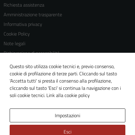
Richiesta assistenza
Amministrazione trasparente
Informativa privacy
Cookie Policy
Note legali
Dichiarazione di accessibilità
Dichiarazione di accessibilità Servizi
Questo sito utilizza cookie tecnici e, previo consenso,
Whistleblowing
cookie di profilazione di terze parti. Cliccando sul tasto
'Accetta tutti' si presta il consenso alla profilazione,
Piano di miglioramento del sito
cliccando sul tasto 'Esci' si continua la navigazione con i
Area riservata
soli cookie tecnici.
Link alla cookie policy
Area Privata
Impostazioni
Esci