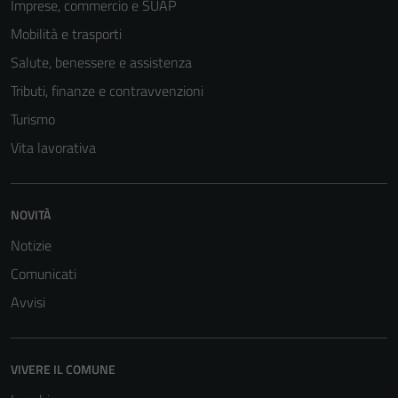
Imprese, commercio e SUAP
Mobilità e trasporti
Salute, benessere e assistenza
Tributi, finanze e contravvenzioni
Turismo
Vita lavorativa
NOVITÀ
Notizie
Tecnici
Comunicati
Questi cookie
Avvisi
sono necessari
per il
funzionamento
del sito e non
VIVERE IL COMUNE
possono