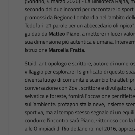
(Sondrio, 4 marzo 2026) - La Biblioteca Rajna, me
secondo dei due incontri per raccontare lo sport
promossi da Regione Lombardia nell'ambito delle 
Tedofori: 21 parole per un abbecedario olimpico"
guidati da
Matteo Piano
, a mettere in luce i valor
sua dimensione più autentica e umana. Interverrà
Istruzione
Marcella Fratta
.
Staid, antropologo e scrittore, autore di numerosi 
villaggio per esplorare il significato di questo s
diventa luogo di comunità e scambio tra atleti pr
conversazione con Zovi, scrittore e divulgatore, 
selvatica e foreste, fornirà l'occasione per riflet
sull’ambiente: protagonista la neve, insieme sce
sportiva, ma al tempo stesso segnale di un equili
condurre l'incontro sarà Piano, vittorioso con la
alle Olimpiadi di Rio de Janeiro, nel 2016, apprez