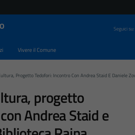
o
Seguici su:
zi
Vivere il Comune
Cultura, Progetto Tedofori: Incontro Con Andrea Staid E Daniele Zov
ltura, progetto
 con Andrea Staid e
Biblioteca Rajna