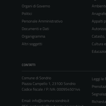
Organi di Governo
Ambient
Politici
Anagrafe 
Personale Amministrativo
Appalti p
Documenti e Dati
Autorizza
Organigramma
Catasto,
Altri soggetti
Cultura 
Educazio
CONTATTI
Comune di Sondrio
Leggi le
Piazza Campello 1, 23100 Sondrio
Prenota
Codice fiscale / P. IVA: 00095450144
Segnalazi
Email:
info@comune.sondrio.it
Richiest