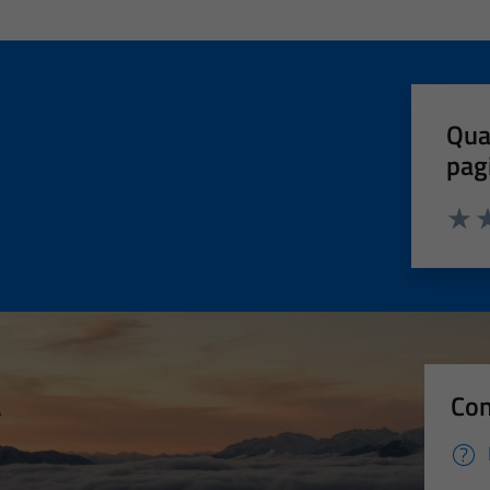
Qua
pag
Valut
Va
Con