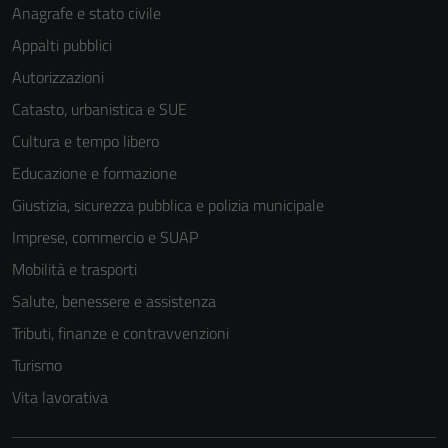
Anagrafe e stato civile
Appalti pubblici
Autorizzazioni
Catasto, urbanistica e SUE
Cultura e tempo libero
Educazione e formazione
Tecnici
Giustizia, sicurezza pubblica e polizia municipale
Questi cookie
sono necessari
Imprese, commercio e SUAP
per il
Mobilità e trasporti
funzionamento
Salute, benessere e assistenza
del sito e non
possono
Tributi, finanze e contravvenzioni
essere
Turismo
disabilitati.
Vita lavorativa
Questi cookie
non raccolgono
informazioni