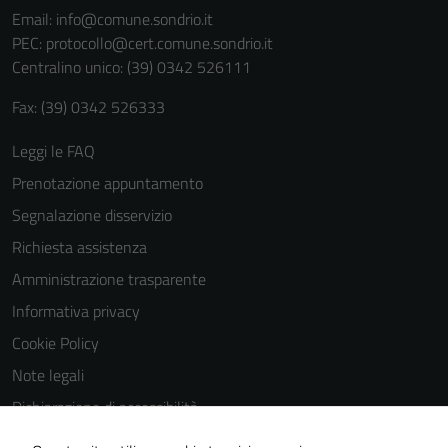
Email:
info@comune.sondrio.it
PEC:
protocollo@cert.comune.sondrio.it
Centralino unico: (39) 0342 526111
Fax: (39) 0342 526333
Leggi le FAQ
Prenotazione appuntamento
Segnalazione disservizio
Richiesta assistenza
Amministrazione trasparente
Informativa privacy
Cookie Policy
Note legali
Dichiarazione di accessibilità
Dichiarazione di accessibilità Servizi