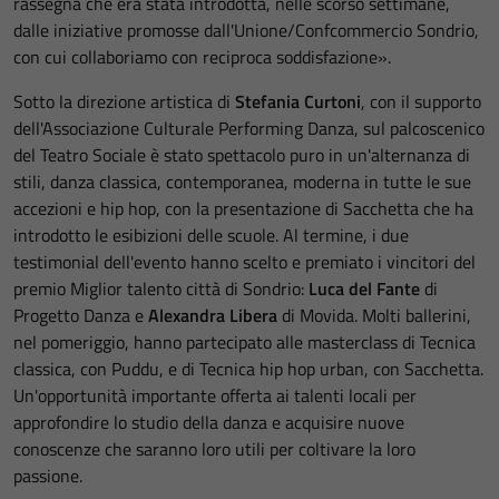
rassegna che era stata introdotta, nelle scorso settimane,
dalle iniziative promosse dall'Unione/Confcommercio Sondrio,
con cui collaboriamo con reciproca soddisfazione».
Sotto la direzione artistica di
Stefania Curtoni
, con il supporto
dell'Associazione Culturale Performing Danza, sul palcoscenico
del Teatro Sociale è stato spettacolo puro in un'alternanza di
stili, danza classica, contemporanea, moderna in tutte le sue
accezioni e hip hop, con la presentazione di Sacchetta che ha
introdotto le esibizioni delle scuole. Al termine, i due
testimonial dell'evento hanno scelto e premiato i vincitori del
premio Miglior talento città di Sondrio:
Luca del Fante
di
Progetto Danza e
Alexandra Libera
di Movida. Molti ballerini,
nel pomeriggio, hanno partecipato alle masterclass di Tecnica
classica, con Puddu, e di Tecnica hip hop urban, con Sacchetta.
Un'opportunità importante offerta ai talenti locali per
approfondire lo studio della danza e acquisire nuove
conoscenze che saranno loro utili per coltivare la loro
passione.