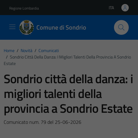
Vai ai contenuti
Vai al footer
ITA
Regione Lombardia
Lingua attiva:
Comune di Sondrio
Home
/
Novità
/
Comunicati
/
Sondrio Città Della Danza: I Migliori Talenti Della Provincia A Sondrio
Estate
Sondrio città della danza: i
migliori talenti della
provincia a Sondrio Estate
Comunicato num. 79 del 25-06-2026