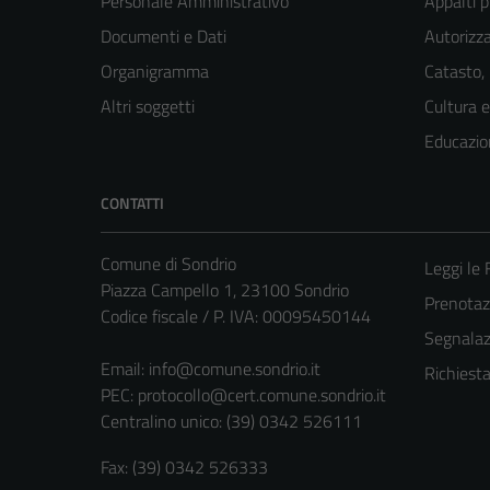
Personale Amministrativo
Appalti p
Documenti e Dati
Autorizza
Organigramma
Catasto,
Altri soggetti
Cultura 
Educazio
CONTATTI
Comune di Sondrio
Leggi le
Piazza Campello 1, 23100 Sondrio
Prenota
Codice fiscale / P. IVA: 00095450144
Segnalazi
Email:
info@comune.sondrio.it
Richiest
PEC:
protocollo@cert.comune.sondrio.it
Centralino unico: (39) 0342 526111
Fax: (39) 0342 526333