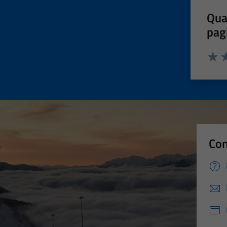
Qua
pag
Valut
Va
Con