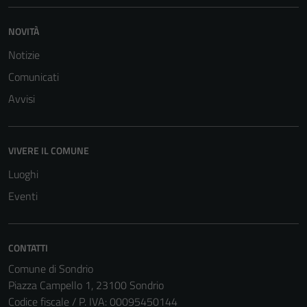
NOVITÀ
Notizie
Comunicati
Avvisi
Tecnici
Questi cookie
VIVERE IL COMUNE
sono necessari
Luoghi
per il
Eventi
funzionamento
del sito e non
possono
essere
CONTATTI
disabilitati.
Comune di Sondrio
Questi cookie
Piazza Campello 1, 23100 Sondrio
non raccolgono
Codice fiscale / P. IVA: 00095450144