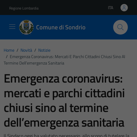
Vai ai contenuti
Vai al footer
ITA
Regione Lombardia
Lingua attiva:
Comune di Sondrio
Home
/
Novità
/
Notizie
/
Emergenza Coronavirus: Mercati E Parchi Cittadini Chiusi Sino Al
Termine Dell’emergenza Sanitaria
Emergenza coronavirus:
mercati e parchi cittadini
chiusi sino al termine
dell’emergenza sanitaria
Il Sindaco oggi ha valutato necessario, allo scopo di tutelare la