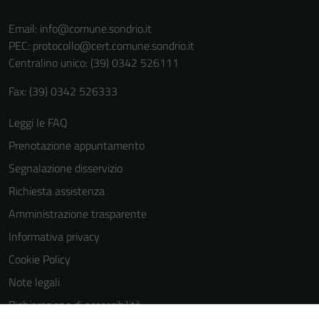
informazioni
personali.
Email:
info@comune.sondrio.it
PEC:
protocollo@cert.comune.sondrio.it
Centralino unico: (39) 0342 526111
Fax: (39) 0342 526333
Leggi le FAQ
Prenotazione appuntamento
Segnalazione disservizio
Richiesta assistenza
Amministrazione trasparente
Informativa privacy
Cookie Policy
Note legali
Dichiarazione di accessibilità