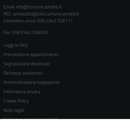
informazioni
Email:
info@comune.sondrio.it
personali.
PEC:
protocollo@cert.comune.sondrio.it
Centralino unico: (39) 0342 526111
Fax: (39) 0342 526333
Leggi le FAQ
Prenotazione appuntamento
Segnalazione disservizio
Richiesta assistenza
Amministrazione trasparente
Informativa privacy
Cookie Policy
Note legali
Dichiarazione di accessibilità
Dichiarazione di accessibilità Servizi