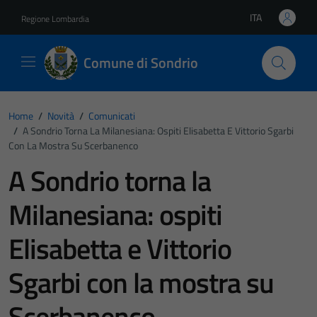
Vai ai contenuti
Vai al footer
ITA
Regione Lombardia
Lingua attiva:
Comune di Sondrio
Home
/
Novità
/
Comunicati
/
A Sondrio Torna La Milanesiana: Ospiti Elisabetta E Vittorio Sgarbi
Con La Mostra Su Scerbanenco
A Sondrio torna la
Milanesiana: ospiti
Elisabetta e Vittorio
Sgarbi con la mostra su
Scerbanenco