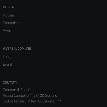
NOVITÀ
Notizie
Comunicati
Avvisi
Tecnici
VIVERE IL COMUNE
Questi cookie
sono necessari
Luoghi
per il
Eventi
funzionamento
del sito e non
possono
CONTATTI
essere
Comune di Sondrio
disabilitati.
Piazza Campello 1, 23100 Sondrio
Questi cookie
Codice fiscale / P. IVA: 00095450144
non raccolgono