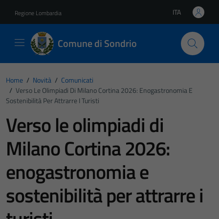
Vai ai contenuti
Vai al footer
ITA
Regione Lombardia
Lingua attiva:
Comune di Sondrio
Home
/
Novità
/
Comunicati
/
Verso Le Olimpiadi Di Milano Cortina 2026: Enogastronomia E
Sostenibilità Per Attrarre I Turisti
Verso le olimpiadi di
Milano Cortina 2026:
enogastronomia e
sostenibilità per attrarre i
turisti