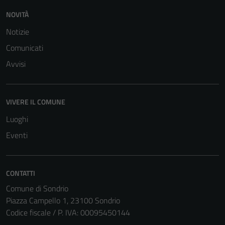
NOVITÀ
Notizie
Comunicati
Avvisi
Tecnici
VIVERE IL COMUNE
Questi cookie
sono necessari
Luoghi
per il
Eventi
funzionamento
del sito e non
possono
CONTATTI
essere
Comune di Sondrio
disabilitati.
Piazza Campello 1, 23100 Sondrio
Questi cookie
Codice fiscale / P. IVA: 00095450144
non raccolgono