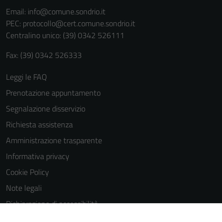
informazioni
Email:
info@comune.sondrio.it
personali.
PEC:
protocollo@cert.comune.sondrio.it
Centralino unico: (39) 0342 526111
Fax: (39) 0342 526333
Leggi le FAQ
Prenotazione appuntamento
Segnalazione disservizio
Richiesta assistenza
Amministrazione trasparente
Informativa privacy
Cookie Policy
Note legali
Dichiarazione di accessibilità
Dichiarazione di accessibilità Servizi