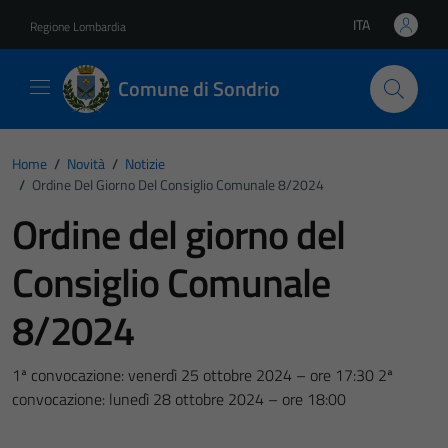
Vai ai contenuti
Vai al footer
ITA
Regione Lombardia
Lingua attiva:
Comune di Sondrio
Home
/
Novità
/
Notizie
/
Ordine Del Giorno Del Consiglio Comunale 8/2024
Ordine del giorno del
Consiglio Comunale
8/2024
1ª convocazione: venerdì 25 ottobre 2024 – ore 17:30 2ª
convocazione: lunedì 28 ottobre 2024 – ore 18:00