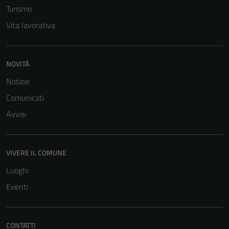
Tecnici
Turismo
Questi cookie
Vita lavorativa
sono necessari
per il
funzionamento
NOVITÀ
del sito e non
possono
Notizie
essere
Comunicati
disabilitati.
Avvisi
Questi cookie
non raccolgono
informazioni
personali.
VIVERE IL COMUNE
Luoghi
Eventi
CONTATTI