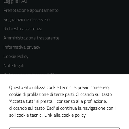
Leggi le FAQ
Prenotazione appuntamento
Segnalazione disservizio
Richiesta assistenza
Amministrazione trasparente
Informativa privacy
Cookie Policy
Note legali
Dichiarazione di accessibilità
Dichiarazione di accessibilità Servizi
Questo sito utilizza cookie tecnici e, previo consenso,
Whistleblowing
cookie di profilazione di terze parti. Cliccando sul tasto
'Accetta tutti' si presta il consenso alla profilazione,
Piano di miglioramento del sito
cliccando sul tasto 'Esci' si continua la navigazione con i
Area riservata
soli cookie tecnici.
Link alla cookie policy