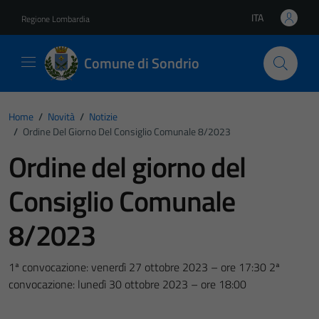
Vai ai contenuti
Vai al footer
ITA
Regione Lombardia
Lingua attiva:
Comune di Sondrio
Home
/
Novità
/
Notizie
/
Ordine Del Giorno Del Consiglio Comunale 8/2023
Ordine del giorno del
Consiglio Comunale
8/2023
1ª convocazione: venerdì 27 ottobre 2023 – ore 17:30 2ª
convocazione: lunedì 30 ottobre 2023 – ore 18:00