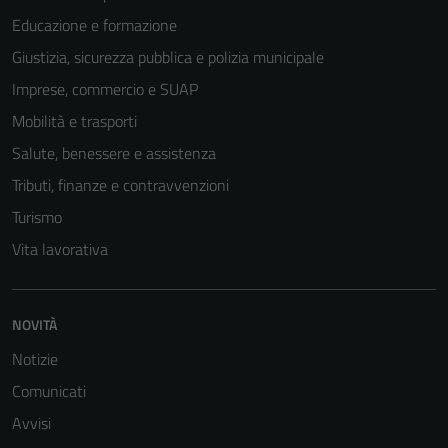
del sito e non
Educazione e formazione
possono
essere
Giustizia, sicurezza pubblica e polizia municipale
disabilitati.
Imprese, commercio e SUAP
Questi cookie
Mobilità e trasporti
non raccolgono
informazioni
Salute, benessere e assistenza
personali.
Tributi, finanze e contravvenzioni
Turismo
Vita lavorativa
NOVITÀ
Notizie
Comunicati
Avvisi