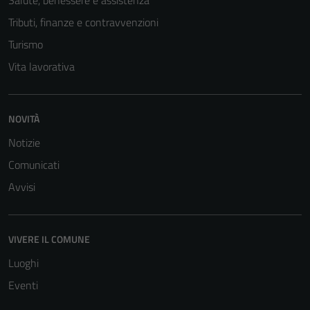
Tecnici
Tributi, finanze e contravvenzioni
Questi cookie
Turismo
sono necessari
Vita lavorativa
per il
funzionamento
del sito e non
NOVITÀ
possono
essere
Notizie
disabilitati.
Comunicati
Questi cookie
Avvisi
non raccolgono
informazioni
personali.
VIVERE IL COMUNE
Luoghi
Eventi