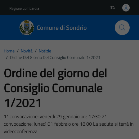
Vai ai contenuti
Vai al footer
ITA
Regione Lombardia
Lingua attiva:
Comune di Sondrio
Home
/
Novità
/
Notizie
/
Ordine Del Giorno Del Consiglio Comunale 1/2021
Ordine del giorno del
Consiglio Comunale
1/2021
1ª convocazione: venerdì 29 gennaio ore 17:30 2ª
convocazione: lunedì 01 febbraio ore 18:00 La seduta si terrà in
videoconferenza