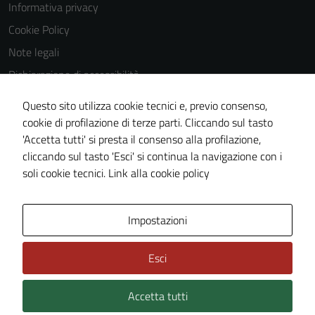
Informativa privacy
Cookie Policy
Note legali
Dichiarazione di accessibilità
Dichiarazione di accessibilità Servizi
Questo sito utilizza cookie tecnici e, previo consenso,
Whistleblowing
cookie di profilazione di terze parti. Cliccando sul tasto
'Accetta tutti' si presta il consenso alla profilazione,
Piano di miglioramento del sito
cliccando sul tasto 'Esci' si continua la navigazione con i
Area riservata
soli cookie tecnici.
Link alla cookie policy
Area Privata
Impostazioni
Esci
Accetta tutti
Credits: ©
Technical Design s.r.l.