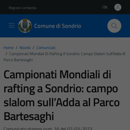
Vai ai contenuti
Vai al footer
ITA
Regione Lombardia
Lingua attiva:
Comune di Sondrio
Home
/
Novità
/
Comunicati
/
Campionati Mondiali Di Rafting A Sondrio: Campo Slalom Sull’Adda Al
Parco Bartesaghi
Campionati Mondiali di
rafting a Sondrio: campo
slalom sull’Adda al Parco
Bartesaghi
Comunicato stampa num. 16 del 07-03-2023