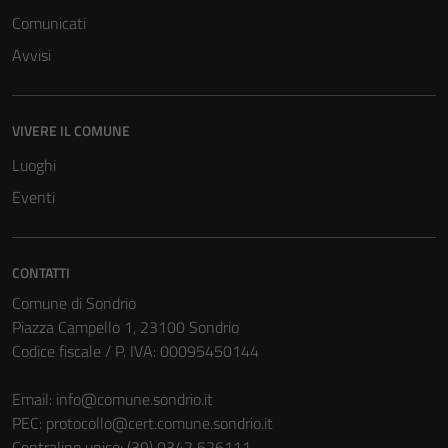
Comunicati
Avvisi
VIVERE IL COMUNE
Tecnici
Luoghi
Questi cookie
Eventi
sono necessari
per il
funzionamento
del sito e non
CONTATTI
possono
Comune di Sondrio
essere
Piazza Campello 1, 23100 Sondrio
disabilitati.
Codice fiscale / P. IVA: 00095450144
Questi cookie
non raccolgono
Email:
info@comune.sondrio.it
informazioni
PEC:
protocollo@cert.comune.sondrio.it
personali.
Centralino unico: (39) 0342 526111