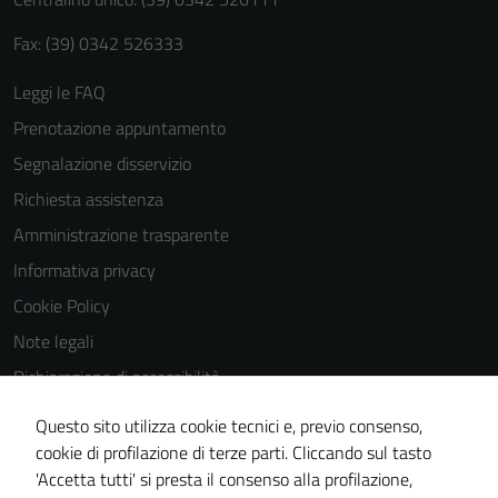
Fax: (39) 0342 526333
Leggi le FAQ
Prenotazione appuntamento
Segnalazione disservizio
Richiesta assistenza
Amministrazione trasparente
Informativa privacy
Cookie Policy
Note legali
Dichiarazione di accessibilità
Dichiarazione di accessibilità Servizi
Questo sito utilizza cookie tecnici e, previo consenso,
Whistleblowing
cookie di profilazione di terze parti. Cliccando sul tasto
'Accetta tutti' si presta il consenso alla profilazione,
Piano di miglioramento del sito