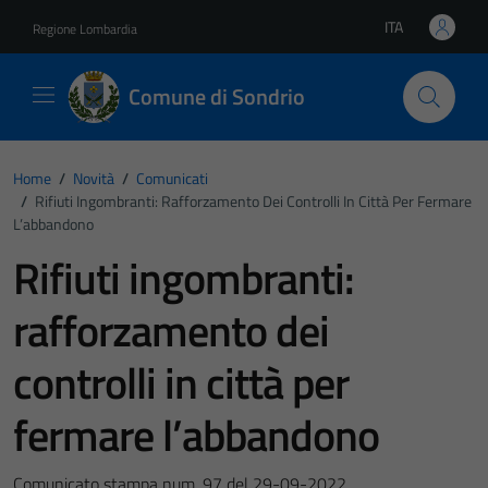
Vai ai contenuti
Vai al footer
ITA
Regione Lombardia
Lingua attiva:
Comune di Sondrio
Home
/
Novità
/
Comunicati
/
Rifiuti Ingombranti: Rafforzamento Dei Controlli In Città Per Fermare
L’abbandono
Rifiuti ingombranti:
rafforzamento dei
controlli in città per
fermare l’abbandono
Comunicato stampa num. 97 del 29-09-2022