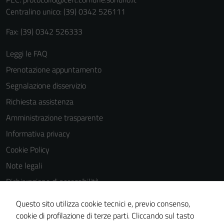
personali.
Centralino unico: (39) 0342 526111
Fax: (39) 0342 526333
Leggi le FAQ
Prenotazione appuntamento
Segnalazione disservizio
Richiesta assistenza
Amministrazione trasparente
Informativa privacy
Cookie Policy
Note legali
Dichiarazione di accessibilità
Dichiarazione di accessibilità Servizi
Questo sito utilizza cookie tecnici e, previo consenso,
Whistleblowing
cookie di profilazione di terze parti. Cliccando sul tasto