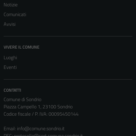
Notizie
Comunicati
Avvisi
VIVERE IL COMUNE
Tecnici
Questi cookie
Luoghi
sono necessari
Eventi
per il
funzionamento
del sito e non
CONTATTI
possono
Comune di Sondrio
essere
Piazza Campello 1, 23100 Sondrio
disabilitati.
Codice fiscale / P. IVA: 00095450144
Questi cookie
non raccolgono
Email:
info@comune.sondrio.it
informazioni
PEC:
protocollo@cert.comune.sondrio.it