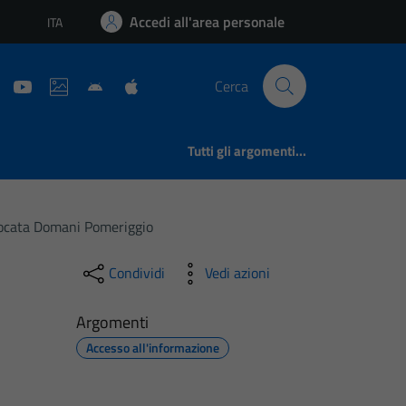
Accedi all'area personale
ITA
Lingua attiva:
Cerca
Tutti gli argomenti...
evocata Domani Pomeriggio
Condividi
Vedi azioni
Argomenti
Accesso all'informazione