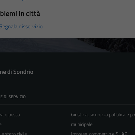
blemi in città
Segnala disservizio
e di Sondrio
E DI SERVIZIO
ra e pesca
Giustizia, sicurezza pubblica e po
e
municipale
e stato civile
Imprese, commercio e SUAP