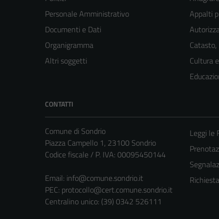
Personale Amministrativo
Appalti p
Documenti e Dati
Autorizza
Organigramma
Catasto,
Altri soggetti
Cultura 
Educazio
CONTATTI
Comune di Sondrio
Leggi le
Piazza Campello 1, 23100 Sondrio
Prenota
Codice fiscale / P. IVA: 00095450144
Segnalazi
Email:
info@comune.sondrio.it
Richiest
PEC:
protocollo@cert.comune.sondrio.it
Centralino unico: (39) 0342 526111