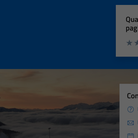
Qua
pag
Valut
Va
Con