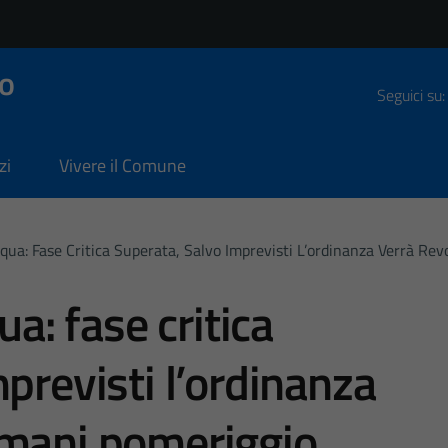
o
Seguici su:
zi
Vivere il Comune
acqua: Fase Critica Superata, Salvo Imprevisti L’ordinanza Verrà R
ua: fase critica
previsti l’ordinanza
omani pomeriggio