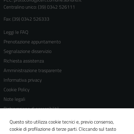
personali.
Centralino unico: (39) 0342 526111
Fax: (39) 0342 526333
Leggi le FAQ
Prenotazione appuntamento
Segnalazione disservizio
Richiesta assistenza
Amministrazione trasparente
Informativa privacy
Cookie Policy
Note legali
Dichiarazione di accessibilità
Dichiarazione di accessibilità Servizi
Questo sito utilizza cookie tecnici e, previo consenso,
Whistleblowing
cookie di profilazione di terze parti. Cliccando sul tasto