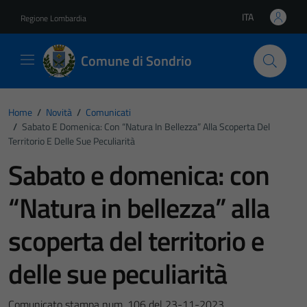
Vai ai contenuti
Vai al footer
ITA
Regione Lombardia
Lingua attiva:
Comune di Sondrio
Home
/
Novità
/
Comunicati
/
Sabato E Domenica: Con “Natura In Bellezza” Alla Scoperta Del
Territorio E Delle Sue Peculiarità
Sabato e domenica: con
“Natura in bellezza” alla
scoperta del territorio e
delle sue peculiarità
Comunicato stampa num. 106 del 23-11-2023