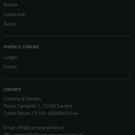
Notizie
Comunicati
Avvisi
VIVERE IL COMUNE
Tecnici
Questi cookie
Luoghi
sono necessari
Eventi
per il
funzionamento
del sito e non
CONTATTI
possono
Comune di Sondrio
essere
Piazza Campello 1, 23100 Sondrio
disabilitati.
Codice fiscale / P. IVA: 00095450144
Questi cookie
non raccolgono
Email:
info@comune.sondrio.it
informazioni
PEC:
protocollo@cert.comune.sondrio.it