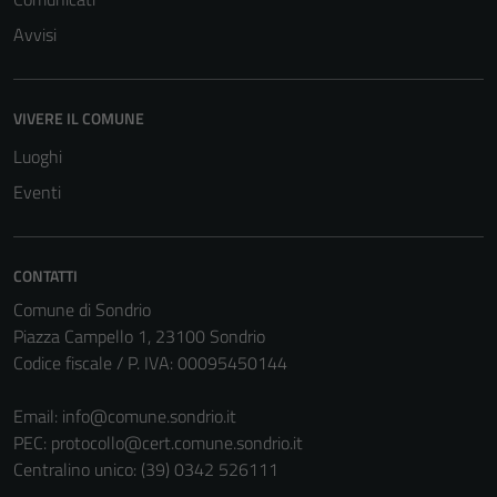
Avvisi
VIVERE IL COMUNE
Tecnici
Luoghi
Questi cookie
Eventi
sono necessari
per il
funzionamento
CONTATTI
del sito e non
Comune di Sondrio
possono
Piazza Campello 1, 23100 Sondrio
essere
Codice fiscale / P. IVA: 00095450144
disabilitati.
Questi cookie
Email:
info@comune.sondrio.it
non raccolgono
PEC:
protocollo@cert.comune.sondrio.it
informazioni
Centralino unico: (39) 0342 526111
personali.