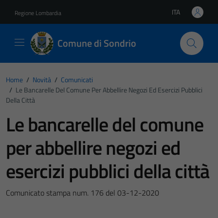
Vai ai contenuti
Vai al footer
ITA
Regione Lombardia
Lingua attiva:
Comune di Sondrio
Home
/
Novità
/
Comunicati
/
Le Bancarelle Del Comune Per Abbellire Negozi Ed Esercizi Pubblici
Della Città
Le bancarelle del comune
per abbellire negozi ed
esercizi pubblici della città
Comunicato stampa num. 176 del 03-12-2020