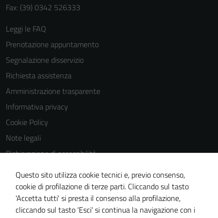
Fax: (39) 0342 526333
Leggi le FAQ
Prenotazione appuntamento
Segnalazione disservizio
Richiesta assistenza
Amministrazione trasparente
Informativa privacy
Cookie Policy
Note legali
Dichiarazione di accessibilità
Dichiarazione di accessibilità Servizi
Questo sito utilizza cookie tecnici e, previo consenso,
Whistleblowing
cookie di profilazione di terze parti. Cliccando sul tasto
'Accetta tutti' si presta il consenso alla profilazione,
Piano di miglioramento del sito
cliccando sul tasto 'Esci' si continua la navigazione con i
Area riservata