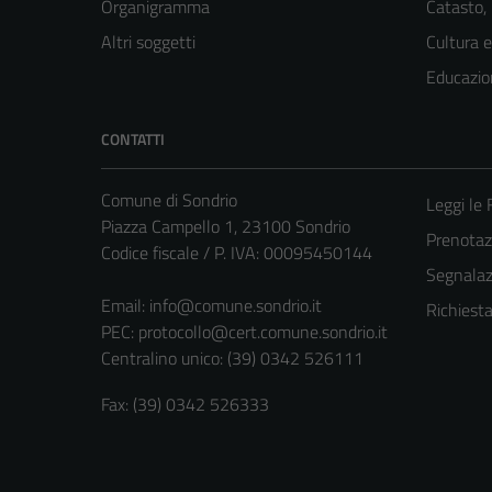
Organigramma
Catasto,
Altri soggetti
Cultura 
Educazio
CONTATTI
Comune di Sondrio
Leggi le
Piazza Campello 1, 23100 Sondrio
Prenota
Codice fiscale / P. IVA: 00095450144
Segnalazi
Email:
info@comune.sondrio.it
Richiest
PEC:
protocollo@cert.comune.sondrio.it
Centralino unico: (39) 0342 526111
Fax: (39) 0342 526333