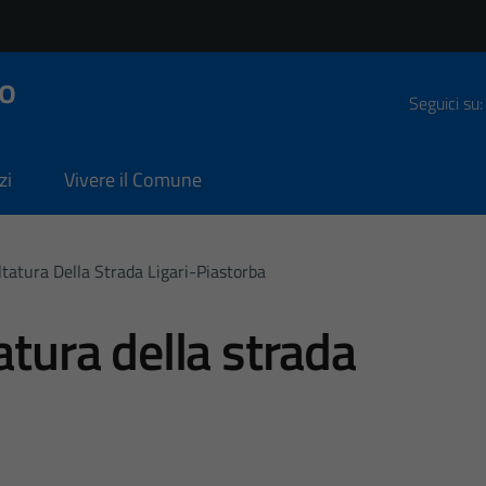
o
Seguici su:
zi
Vivere il Comune
ltatura Della Strada Ligari-Piastorba
atura della strada