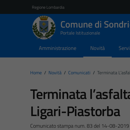
Vai ai contenuti
Vai al footer
Regione Lombardia
Comune di Sondri
Portale Istituzionale
Amministrazione
Novità
Servi
Home
/
Novità
/
Comunicati
/
Terminata L’asfa
Terminata l’asfalt
Ligari-Piastorba
Comunicato stampa num. 83 del 14-08-2019