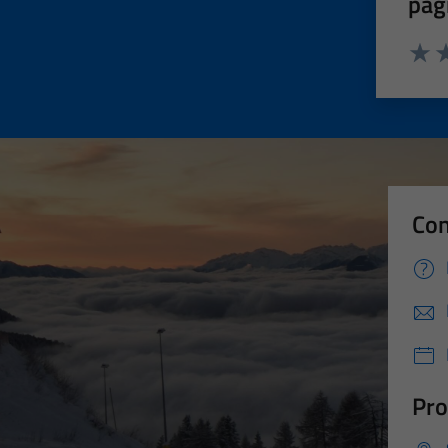
pag
Valut
Va
Con
Pro