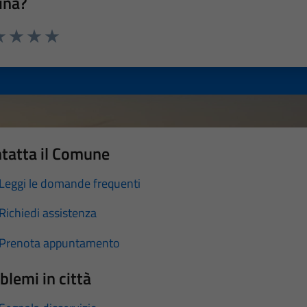
ina?
a 1 stelle su 5
luta 2 stelle su 5
Valuta 3 stelle su 5
Valuta 4 stelle su 5
Valuta 5 stelle su 5
tatta il Comune
Leggi le domande frequenti
Richiedi assistenza
Prenota appuntamento
blemi in città