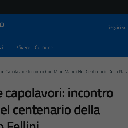
o
Seguici su:
zi
Vivere il Comune
e Capolavori: Incontro Con Mino Manni Nel Centenario Della Nascit
 capolavori: incontro
l centenario della
 Fellini