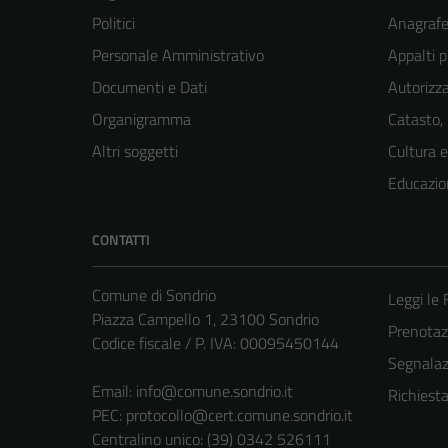
Politici
Anagrafe 
Personale Amministrativo
Appalti p
Documenti e Dati
Autorizza
Organigramma
Catasto,
Altri soggetti
Cultura 
Educazio
CONTATTI
Comune di Sondrio
Leggi le
Piazza Campello 1, 23100 Sondrio
Prenota
Codice fiscale / P. IVA: 00095450144
Segnalazi
Email:
info@comune.sondrio.it
Richiest
PEC:
protocollo@cert.comune.sondrio.it
Centralino unico: (39) 0342 526111