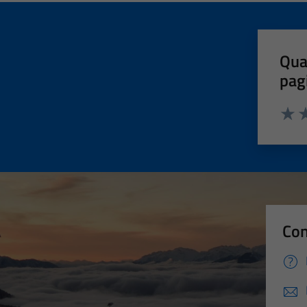
Qua
pag
Valut
Va
Con