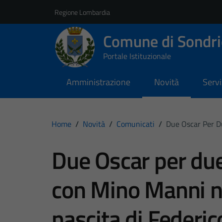
Vai ai contenuti
Vai al footer
Regione Lombardia
Comune di Sondri
Portale Istituzionale
Amministrazione
Novità
Servi
Home
/
Novità
/
Comunicati
/
Due Oscar Per Du
Due Oscar per due
con Mino Manni ne
nascita di Federico