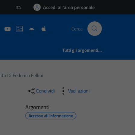
Accedi all'area personale
ITA
Lingua attiva:
Cerca
Tutti gli argomenti...
a Di Federico Fellini
Condividi
Vedi azioni
Argomenti
Accesso all'informazione