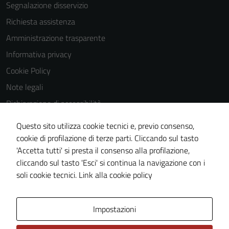
Segnalazione disservizio
Richiesta assistenza
Amministrazione trasparente
Informativa privacy
Cookie Policy
Note legali
Dichiarazione di accessibilità
Dichiarazione di accessibilità Servizi
Questo sito utilizza cookie tecnici e, previo consenso,
Whistleblowing
cookie di profilazione di terze parti. Cliccando sul tasto
'Accetta tutti' si presta il consenso alla profilazione,
Piano di miglioramento del sito
cliccando sul tasto 'Esci' si continua la navigazione con i
Area riservata
soli cookie tecnici.
Link alla cookie policy
Area Privata
Impostazioni