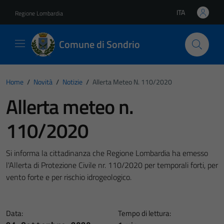
Vai ai contenuti
Vai al footer
ITA
Regione Lombardia
Lingua attiva:
Comune di Sondrio
Home
/
Novità
/
Notizie
/
Allerta Meteo N. 110/2020
Allerta meteo n.
110/2020
Si informa la cittadinanza che Regione Lombardia ha emesso
l'Allerta di Protezione Civile nr. 110/2020 per temporali forti, per
vento forte e per rischio idrogeologico.
Data:
Tempo di lettura: