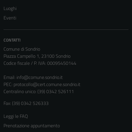
Luoghi
Eventi
Tecnici
Questi cookie
sono necessari
CONTATTI
per il
Comune di Sondrio
funzionamento
Piazza Campello 1, 23100 Sondrio
del sito e non
Codice fiscale / P. IVA: 00095450144
possono
essere
Email:
info@comune.sondrio.it
disabilitati.
PEC:
protocollo@cert.comune.sondrio.it
Questi cookie
Centralino unico: (39) 0342 526111
non raccolgono
informazioni
Fax: (39) 0342 526333
personali.
Leggi le FAQ
Prenotazione appuntamento