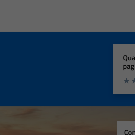
Qua
pag
Valut
Va
Con