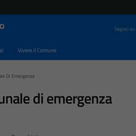
o
Seguici su:
zi
Vivere il Comune
le Di Emergenza
unale di emergenza