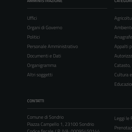
AMMINISTRAZIONE
CATEGORI
Uffici
Agricoltu
Organi di Governo
Ambient
Politici
Anagrafe 
Personale Amministrativo
Appalti p
Documenti e Dati
Autorizza
Organigramma
Catasto,
Altri soggetti
Cultura 
Educazio
CONTATTI
Comune di Sondrio
Leggi le
Piazza Campello 1, 23100 Sondrio
Prenota
Codice fiscale / P. IVA: 00095450144