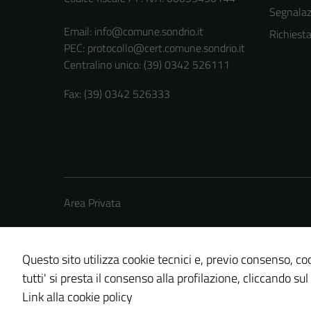
Segnalazi
Email:
info@comune.sondrio.it
Richiest
PEC:
protocollo@cert.comune.sondrio.it
Centralino unico: (39) 0342 526111
Fax: (39) 0342 526333
Area Privata
Questo sito utilizza cookie tecnici e, previo consenso, coo
tutti' si presta il consenso alla profilazione, cliccando sul
Credits: ©
Technical Design s.r.l.
Link alla cookie policy