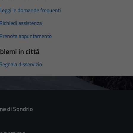
Leggi le domande frequenti
Richiedi assistenza
Prenota appuntamento
blemi in città
Segnala disservizio
e di Sondrio