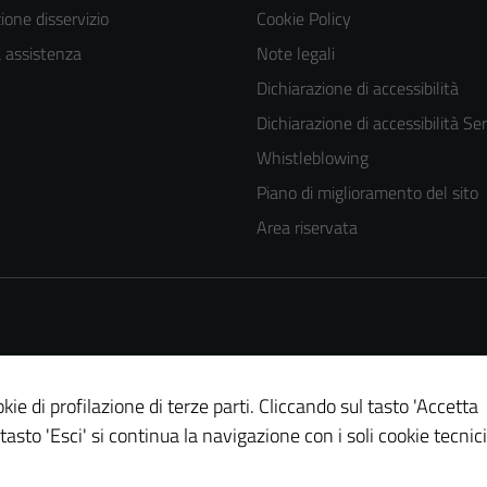
one disservizio
Cookie Policy
a assistenza
Note legali
Dichiarazione di accessibilità
Dichiarazione di accessibilità Ser
Whistleblowing
Piano di miglioramento del sito
Tecnici
Area riservata
Questi cookie
sono necessari
per il
funzionamento
del sito e non
possono
kie di profilazione di terze parti. Cliccando sul tasto 'Accetta
essere
 tasto 'Esci' si continua la navigazione con i soli cookie tecnici
disabilitati.
Questi cookie