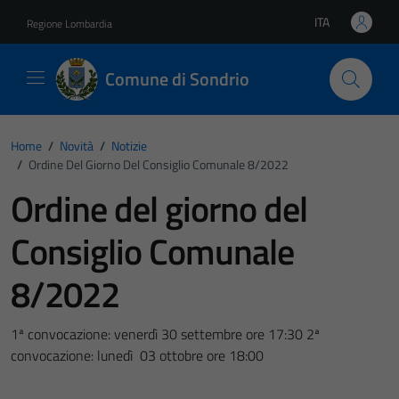
Vai ai contenuti
Vai al footer
ITA
Regione Lombardia
Lingua attiva:
Comune di Sondrio
Home
/
Novità
/
Notizie
/
Ordine Del Giorno Del Consiglio Comunale 8/2022
Ordine del giorno del
Consiglio Comunale
8/2022
1ª convocazione: venerdì 30 settembre ore 17:30 2ª
convocazione: lunedì 03 ottobre ore 18:00