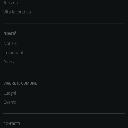
Turismo
Vita lavorativa
NOVITÀ
Notizie
Comunicati
Avvisi
Tecnici
Questi cookie
sono necessari
VIVERE IL COMUNE
per il
Luoghi
funzionamento
del sito e non
Eventi
possono
essere
disabilitati.
CONTATTI
Questi cookie