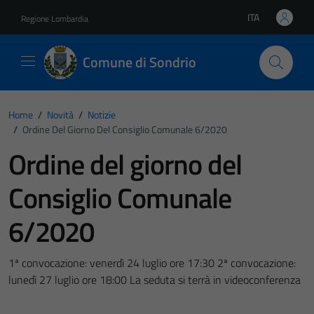
Vai ai contenuti
Vai al footer
ITA
Regione Lombardia
Lingua attiva:
Comune di Sondrio
Home
/
Novità
/
Notizie
/
Ordine Del Giorno Del Consiglio Comunale 6/2020
Ordine del giorno del
Consiglio Comunale
6/2020
1ª convocazione: venerdì 24 luglio ore 17:30 2ª convocazione:
lunedì 27 luglio ore 18:00 La seduta si terrà in videoconferenza