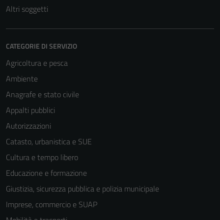
Altri soggetti
CATEGORIE DI SERVIZIO
Agricoltura e pesca
Ambiente
Anagrafe e stato civile
Appalti pubblici
Autorizzazioni
Tecnici
Catasto, urbanistica e SUE
Questi cookie
Cultura e tempo libero
sono necessari
per il
Educazione e formazione
funzionamento
Giustizia, sicurezza pubblica e polizia municipale
del sito e non
Imprese, commercio e SUAP
possono
essere
Mobilità e trasporti