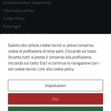
Amministrazione trasparente
Informativa privacy
Cookie Policy
Note legali
Dichiarazione di accessibilità
Dichiarazione di accessibilità Servizi
Questo sito utilizza cookie tecnici e, previo consenso,
Whistleblowing
cookie di profilazione di terze parti. Cliccando sul tasto
'Accetta tutti' si presta il consenso alla profilazione,
Piano di miglioramento del sito
cliccando sul tasto 'Esci' si continua la navigazione con i
Area riservata
soli cookie tecnici.
Link alla cookie policy
Area Privata
Impostazioni
Esci