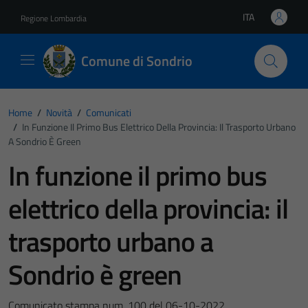
Vai ai contenuti
Vai al footer
ITA
Regione Lombardia
Lingua attiva:
Comune di Sondrio
Home
/
Novità
/
Comunicati
/
In Funzione Il Primo Bus Elettrico Della Provincia: Il Trasporto Urbano
A Sondrio È Green
In funzione il primo bus
elettrico della provincia: il
trasporto urbano a
Sondrio è green
Comunicato stampa num. 100 del 06-10-2022