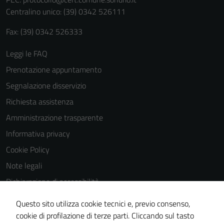
personali.
Centralino unico: (39) 0342 526111
Fax: (39) 0342 526333
Leggi le FAQ
Prenotazione appuntamento
Segnalazione disservizio
Richiesta assistenza
Amministrazione trasparente
Informativa privacy
Cookie Policy
Note legali
Dichiarazione di accessibilità
Dichiarazione di accessibilità Servizi
Questo sito utilizza cookie tecnici e, previo consenso,
Whistleblowing
cookie di profilazione di terze parti. Cliccando sul tasto