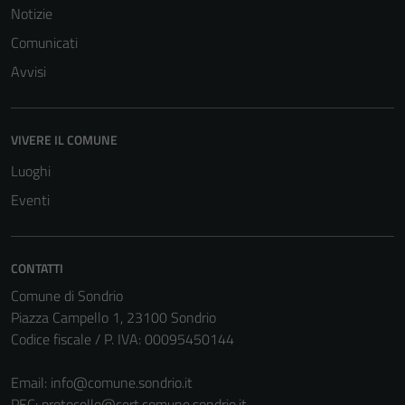
Notizie
Comunicati
Avvisi
VIVERE IL COMUNE
Tecnici
Questi cookie
Luoghi
sono necessari
Eventi
per il
funzionamento
del sito e non
CONTATTI
possono
Comune di Sondrio
essere
Piazza Campello 1, 23100 Sondrio
disabilitati.
Codice fiscale / P. IVA: 00095450144
Questi cookie
non raccolgono
Email:
info@comune.sondrio.it
informazioni
PEC:
protocollo@cert.comune.sondrio.it