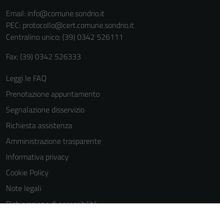
informazioni
Email:
info@comune.sondrio.it
personali.
PEC:
protocollo@cert.comune.sondrio.it
Centralino unico: (39) 0342 526111
Fax: (39) 0342 526333
Leggi le FAQ
Prenotazione appuntamento
Segnalazione disservizio
Richiesta assistenza
Amministrazione trasparente
Informativa privacy
Cookie Policy
Note legali
Dichiarazione di accessibilità
Dichiarazione di accessibilità Servizi