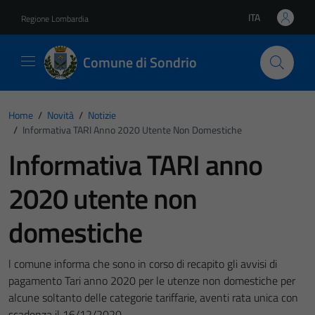
Vai ai contenuti
Vai al footer
ITA
Regione Lombardia
Lingua attiva:
Comune di Sondrio
Home
/
Novità
/
Notizie
/
Informativa TARI Anno 2020 Utente Non Domestiche
Informativa TARI anno
2020 utente non
domestiche
l comune informa che sono in corso di recapito gli avvisi di
pagamento Tari anno 2020 per le utenze non domestiche per
alcune soltanto delle categorie tariffarie, aventi rata unica con
scadenza il 16/12/2020.