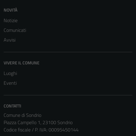
NOVITÀ
Notizie
Comunicati
Avvisi
Tecnici
VIVERE IL COMUNE
Questi cookie
sono necessari
Luoghi
per il
Eventi
funzionamento
del sito e non
possono
CONTATTI
essere
Comune di Sondrio
disabilitati.
Piazza Campello 1, 23100 Sondrio
Questi cookie
Codice fiscale / P. IVA: 00095450144
non raccolgono