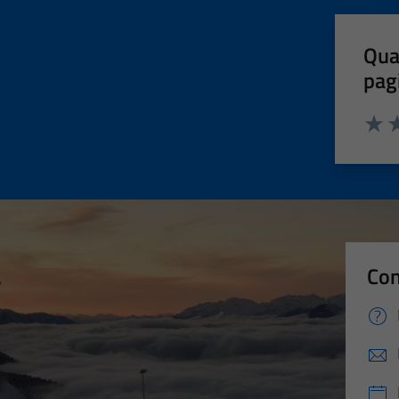
Qua
pag
Valut
Va
Con