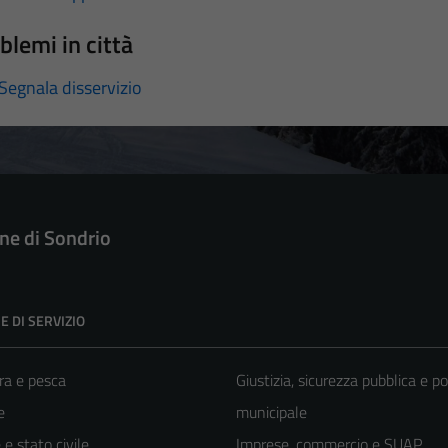
blemi in città
Segnala disservizio
e di Sondrio
E DI SERVIZIO
ra e pesca
Giustizia, sicurezza pubblica e po
e
municipale
e stato civile
Imprese, commercio e SUAP