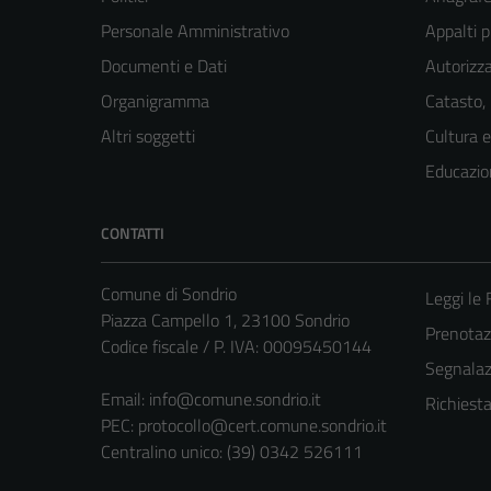
Personale Amministrativo
Appalti p
Documenti e Dati
Autorizza
Organigramma
Catasto,
Altri soggetti
Cultura 
Educazio
CONTATTI
Comune di Sondrio
Leggi le
Piazza Campello 1, 23100 Sondrio
Prenota
Codice fiscale / P. IVA: 00095450144
Segnalazi
Email:
info@comune.sondrio.it
Richiest
PEC:
protocollo@cert.comune.sondrio.it
Centralino unico: (39) 0342 526111