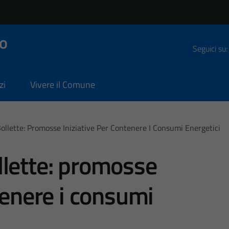
o
Seguici su:
zi
Vivere il Comune
llette: Promosse Iniziative Per Contenere I Consumi Energetici
llette: promosse
tenere i consumi