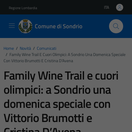
Vai ai contenuti
Vai al footer
ITA
Regione Lombardia
Lingua attiva:
Comune di Sondrio
Home
/
Novità
/
Comunicati
/
Family Wine Trail E Cuori Olimpici: A Sondrio Una Domenica Speciale
Con Vittorio Brumotti E Cristina D’Avena
Family Wine Trail e cuori
olimpici: a Sondrio una
domenica speciale con
Vittorio Brumotti e
Cristina D’Avena