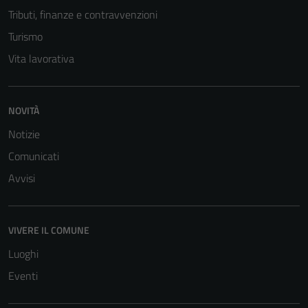
Tributi, finanze e contravvenzioni
Tecnici
Questi cookie
Turismo
sono necessari
Vita lavorativa
per il
funzionamento
del sito e non
NOVITÀ
possono
Notizie
essere
disabilitati.
Comunicati
Questi cookie
Avvisi
non raccolgono
informazioni
personali.
VIVERE IL COMUNE
Luoghi
Eventi