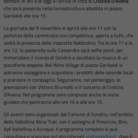
bambini di ieri e di oggi è l'arrivo in città di
Cristina D'Avena
che sarà presente nella tensostruttura allestita in piazza
Garibaldi alle ore 15.
La giornata del 9 novembre si aprirà alle ore 11 con la
partenza della camminata non competitiva, aperta a tutti, che
vedrà la presenza della mascotte Nebbiolino. Tra le ore 11 e le
ore 12, la passerella sulle Cassandre sarà selfie point, per
immortalare il ricordo di Sondrio e ascoltare la musica di un
pianoforte sospeso. Nel Wine Village di piazza Garibaldi si
potranno assaggiare e acquistare i prodotti delle aziende locali
e pranzare in compagnia. Seguiranno, nel pomeriggio, le
premiazioni con Vittorio Brumotti e il concerto di Cristina
D'Avena. Nel programma sono comprese anche le visite
guidate che partiranno alle ore 10 e alle ore 15.
Gli eventi sono organizzati dal Comune di Sondrio, nell'ambito
della Valtellina Wine Trail, con il sostegno di Provincia, Bim,
Apf Valtellina e Acinque. Il programma completo si può
consultare e scaricare sul sito internet
visitasondrio.it
, dove è