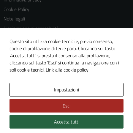
Cookie Policy
Note legali
Dichiarazione di accessibilità
Dichiarazione di accessibilità Servizi
Questo sito utilizza cookie tecnici e, previo consenso,
Whistleblowing
cookie di profilazione di terze parti. Cliccando sul tasto
'Accetta tutti' si presta il consenso alla profilazione,
Piano di miglioramento del sito
cliccando sul tasto 'Esci' si continua la navigazione con i
Area riservata
soli cookie tecnici.
Link alla cookie policy
Area Privata
Impostazioni
Esci
Accetta tutti
Credits: ©
Technical Design s.r.l.