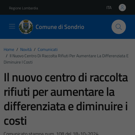
Vai ai contenuti
Vai al footer
ITA
Regione Lombardia
Lingua attiva:
Comune di Sondrio
Home
/
Novità
/
Comunicati
/
Il Nuovo Centro Di Raccolta Rifiuti Per Aumentare La Differenziata E
Diminuire I Costi
Il nuovo centro di raccolta
rifiuti per aumentare la
differenziata e diminuire i
costi
Comunicato stampa num. 108 del 18-10-2024