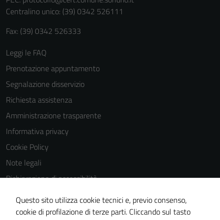
personali.
Centralino unico: (39) 0342 526111
Fax: (39) 0342 526333
Leggi le FAQ
Prenotazione appuntamento
Segnalazione disservizio
Richiesta assistenza
Amministrazione trasparente
Informativa privacy
Cookie Policy
Note legali
Dichiarazione di accessibilità
Dichiarazione di accessibilità Servizi
Questo sito utilizza cookie tecnici e, previo consenso,
Whistleblowing
cookie di profilazione di terze parti. Cliccando sul tasto