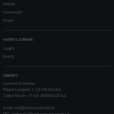
Notizie
Comunicati
Avvisi
VIVERE IL COMUNE
Tecnici
Questi cookie
Luoghi
sono necessari
Eventi
per il
funzionamento
del sito e non
CONTATTI
possono
Comune di Sondrio
essere
Piazza Campello 1, 23100 Sondrio
disabilitati.
Codice fiscale / P. IVA: 00095450144
Questi cookie
non raccolgono
Email:
info@comune.sondrio.it
informazioni
PEC:
protocollo@cert.comune.sondrio.it