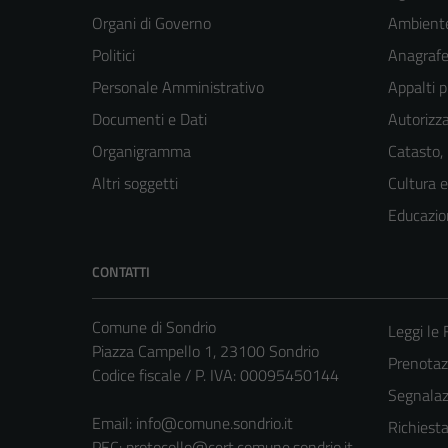
Organi di Governo
Ambient
Politici
Anagrafe 
Personale Amministrativo
Appalti p
Documenti e Dati
Autorizza
Organigramma
Catasto,
Altri soggetti
Cultura 
Educazio
CONTATTI
Comune di Sondrio
Leggi le
Piazza Campello 1, 23100 Sondrio
Prenota
Codice fiscale / P. IVA: 00095450144
Segnalazi
Email:
info@comune.sondrio.it
Richiest
PEC:
protocollo@cert.comune.sondrio.it