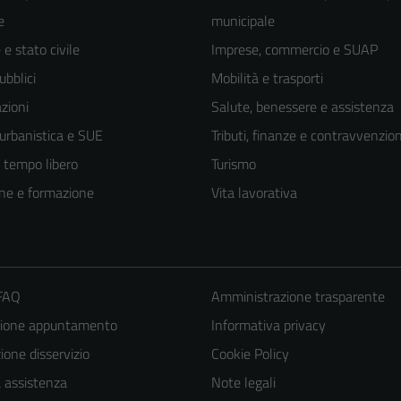
e
municipale
e stato civile
Imprese, commercio e SUAP
ubblici
Mobilità e trasporti
zioni
Salute, benessere e assistenza
 urbanistica e SUE
Tributi, finanze e contravvenzion
e tempo libero
Turismo
ne e formazione
Vita lavorativa
 FAQ
Amministrazione trasparente
zione appuntamento
Informativa privacy
Tecnici
one disservizio
Cookie Policy
Questi cookie
sono necessari
a assistenza
Note legali