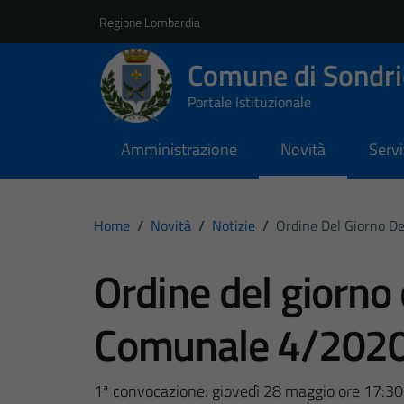
Vai ai contenuti
Vai al footer
Regione Lombardia
Comune di Sondri
Portale Istituzionale
Amministrazione
Novità
Servi
Home
/
Novità
/
Notizie
/
Ordine Del Giorno D
Ordine del giorno 
Comunale 4/202
1ª convocazione: giovedì 28 maggio ore 17:30