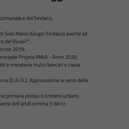
 comunale e del Sindaco;
tti Gian Mario (Giugni Sindaco) avente ad
ro del Riuso?”;
rcizio 2019;
unicipale Propria (IMU) - Anno 2020;
iti e moratoria mutui bancari e cassa
na (D.A.I.E.). Approvazione ai sensi della
ne primaria presso il cimitero urbano.
sensi dell’art.8 comma 3 del r.r.