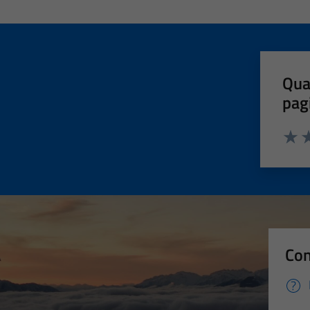
Qua
pag
Valut
Va
Con