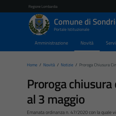
Vai ai contenuti
Vai al footer
Regione Lombardia
Comune di Sondri
Portale Istituzionale
Amministrazione
Novità
Servi
Home
/
Novità
/
Notizie
/
Proroga Chiusura Cim
Proroga chiusura c
al 3 maggio
Emanata ordinanza n. 47/2020 con la quale viene