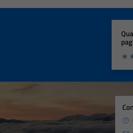
Qua
pag
Valut
Va
Con