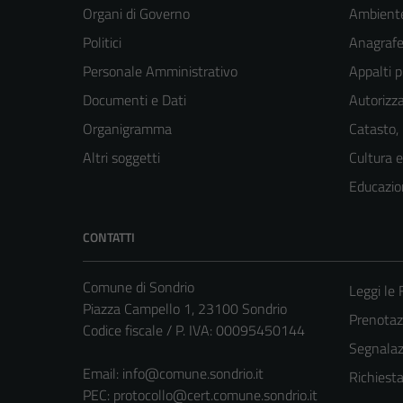
Organi di Governo
Ambient
Politici
Anagrafe 
Personale Amministrativo
Appalti p
Documenti e Dati
Autorizza
Organigramma
Catasto,
Altri soggetti
Cultura 
Educazio
CONTATTI
Comune di Sondrio
Leggi le
Piazza Campello 1, 23100 Sondrio
Prenota
Codice fiscale / P. IVA: 00095450144
Segnalazi
Email:
info@comune.sondrio.it
Richiest
PEC:
protocollo@cert.comune.sondrio.it