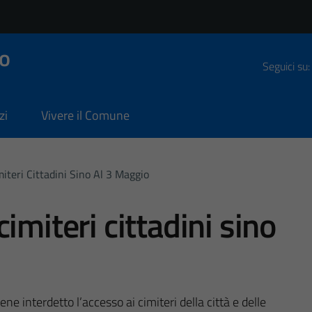
o
Seguici su:
zi
Vivere il Comune
iteri Cittadini Sino Al 3 Maggio
imiteri cittadini sino
 interdetto l’accesso ai cimiteri della città e delle