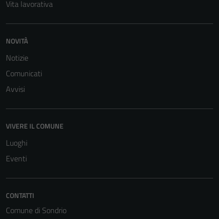
Vita lavorativa
Questi cookie
sono necessari
per il
NOVITÀ
funzionamento
del sito e non
Notizie
possono
Comunicati
essere
disabilitati.
Avvisi
Questi cookie
non raccolgono
informazioni
VIVERE IL COMUNE
personali.
Luoghi
Eventi
CONTATTI
Comune di Sondrio