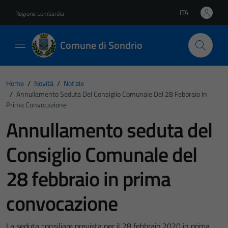
Vai ai contenuti
Vai al footer
ITA
Regione Lombardia
Lingua attiva:
Comune di Sondrio
Home
/
Novità
/
Notizie
/
Annullamento Seduta Del Consiglio Comunale Del 28 Febbraio In
Prima Convocazione
Annullamento seduta del
Consiglio Comunale del
28 febbraio in prima
convocazione
La seduta consiliare prevista per il 28 febbraio 2020 in prima