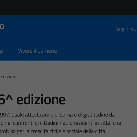
o
Seguici su:
zi
Vivere il Comune
 Edizione
26^ edizione
1997, quale attestazione di stima e di gratitudine da
ei confronti di cittadini nati o residenti in città, che
ofuso per la crescita civile e sociale della città.