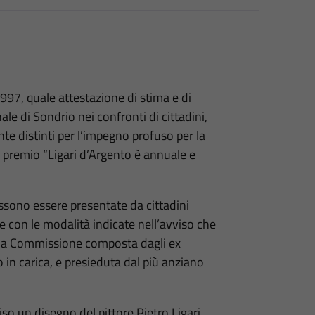
1997, quale attestazione di stima e di
e di Sondrio nei confronti di cittadini,
ente distinti per l’impegno profuso per la
el premio “Ligari d’Argento è annuale e
ssono essere presentate da cittadini
i e con le modalità indicate nell’avviso che
 una Commissione composta dagli ex
 in carica, e presieduta dal più anziano
iso un disegno del pittore Pietro Ligari.