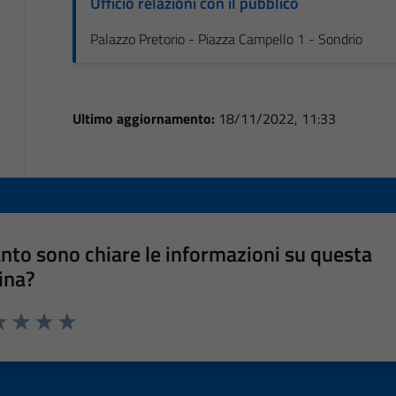
Ufficio relazioni con il pubblico
Palazzo Pretorio - Piazza Campello 1 - Sondrio
Ultimo aggiornamento:
18/11/2022, 11:33
nto sono chiare le informazioni su questa
ina?
a 1 stelle su 5
luta 2 stelle su 5
Valuta 3 stelle su 5
Valuta 4 stelle su 5
Valuta 5 stelle su 5