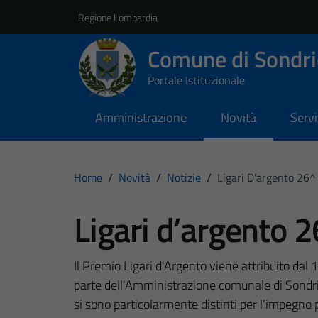
Vai ai contenuti
Vai al footer
Regione Lombardia
Comune di Sondri
Portale Istituzionale
Amministrazione
Novità
Servi
Home
/
Novità
/
Notizie
/
Ligari D’argento 26^
Ligari d’argento 
Il Premio Ligari d'Argento viene attribuito dal 
parte dell'Amministrazione comunale di Sondrio n
si sono particolarmente distinti per l'impegno pr