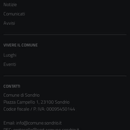
Notizie
Comunicati
Avvisi
VIVERE IL COMUNE
Tecnici
Questi cookie
Luoghi
sono necessari
Eventi
per il
funzionamento
del sito e non
CONTATTI
possono
Comune di Sondrio
essere
Piazza Campello 1, 23100 Sondrio
disabilitati.
Codice fiscale / P. IVA: 00095450144
Questi cookie
non raccolgono
Email:
info@comune.sondrio.it
informazioni
PEC:
protocollo@cert.comune.sondrio.it