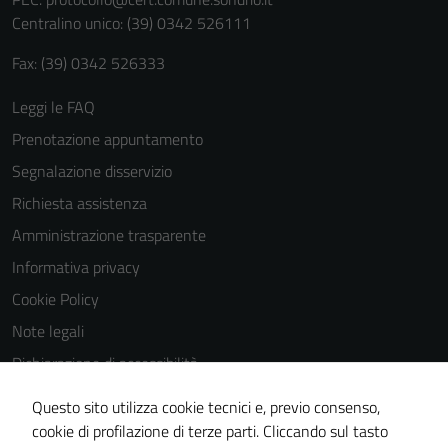
personali.
Centralino unico: (39) 0342 526111
Fax: (39) 0342 526333
Leggi le FAQ
Prenotazione appuntamento
Segnalazione disservizio
Richiesta assistenza
Amministrazione trasparente
Informativa privacy
Cookie Policy
Note legali
Dichiarazione di accessibilità
Dichiarazione di accessibilità Servizi
Questo sito utilizza cookie tecnici e, previo consenso,
Whistleblowing
cookie di profilazione di terze parti. Cliccando sul tasto