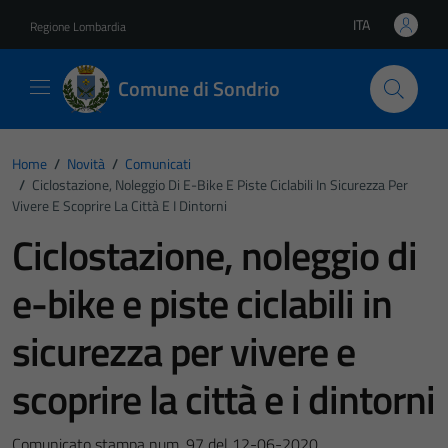
Vai ai contenuti
Vai al footer
ITA
Regione Lombardia
Lingua attiva:
Comune di Sondrio
Home
/
Novità
/
Comunicati
/
Ciclostazione, Noleggio Di E-Bike E Piste Ciclabili In Sicurezza Per
Vivere E Scoprire La Città E I Dintorni
Ciclostazione, noleggio di
e-bike e piste ciclabili in
sicurezza per vivere e
scoprire la città e i dintorni
Comunicato stampa num. 97 del 12-06-2020