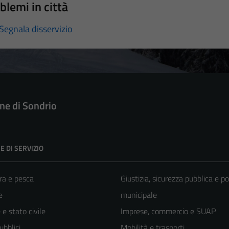
blemi in città
Segnala disservizio
e di Sondrio
E DI SERVIZIO
ra e pesca
Giustizia, sicurezza pubblica e po
e
municipale
e stato civile
Imprese, commercio e SUAP
ubblici
Mobilità e trasporti