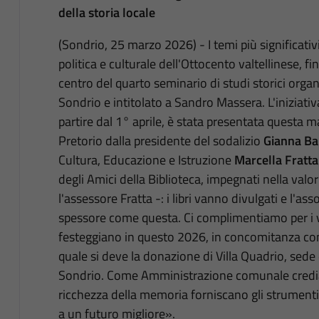
della storia locale
(Sondrio, 25 marzo 2026) - I temi più significativi
politica e culturale dell'Ottocento valtellinese, f
centro del quarto seminario di studi storici organ
Sondrio e intitolato a Sandro Massera. L'iniziativa
partire dal 1° aprile, è stata presentata questa m
Pretorio dalla presidente del sodalizio
Gianna Ba
Cultura, Educazione e Istruzione
Marcella Fratta
degli Amici della Biblioteca, impegnati nella val
l'assessore Fratta -: i libri vanno divulgati e l'a
spessore come questa. Ci complimentiamo per i v
festeggiano in questo 2026, in concomitanza con i
quale si deve la donazione di Villa Quadrio, sede d
Sondrio. Come Amministrazione comunale crediam
ricchezza della memoria forniscano gli strumenti
a un futuro migliore».