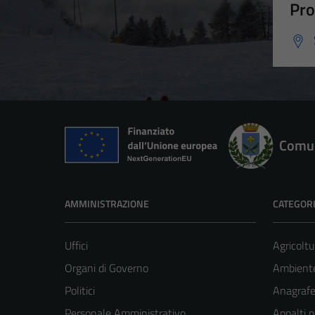
Pro
Comun
AMMINISTRAZIONE
CATEGORI
Uffici
Agricoltu
Organi di Governo
Ambient
Politici
Anagrafe 
Personale Amministrativo
Appalti p