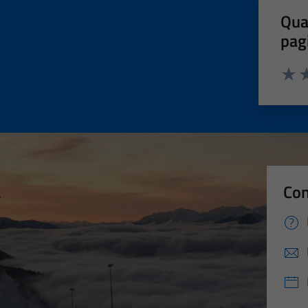
Qua
pag
Valut
Va
Con