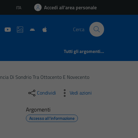
Accedi all'area personale
ITA
Lingua attiva:
Cerca
Tutti gli argomenti...
vincia Di Sondrio Tra Ottocento E Novecento
Condividi
Vedi azioni
Argomenti
Accesso all'informazione