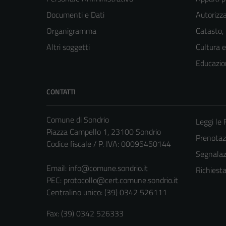
Documenti e Dati
Autorizza
Organigramma
Catasto,
Altri soggetti
Cultura 
Educazio
CONTATTI
Comune di Sondrio
Leggi le
Piazza Campello 1, 23100 Sondrio
Prenota
Codice fiscale / P. IVA: 00095450144
Segnalazi
Email:
info@comune.sondrio.it
Richiest
PEC:
protocollo@cert.comune.sondrio.it
Centralino unico: (39) 0342 526111
Fax: (39) 0342 526333