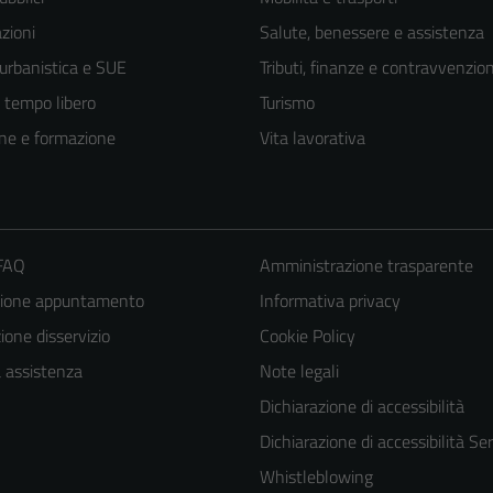
zioni
Salute, benessere e assistenza
 urbanistica e SUE
Tributi, finanze e contravvenzion
e tempo libero
Turismo
ne e formazione
Vita lavorativa
 FAQ
Amministrazione trasparente
zione appuntamento
Informativa privacy
one disservizio
Cookie Policy
Tecnici
a assistenza
Note legali
Questi cookie
Dichiarazione di accessibilità
sono necessari
Dichiarazione di accessibilità Ser
per il
Whistleblowing
funzionamento