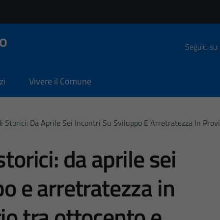
o
Seguici su:
zi
Vivere il Comune
i Storici: Da Aprile Sei Incontri Su Sviluppo E Arretratezza In Pro
torici: da aprile sei
po e arretratezza in
io tra ottocento e