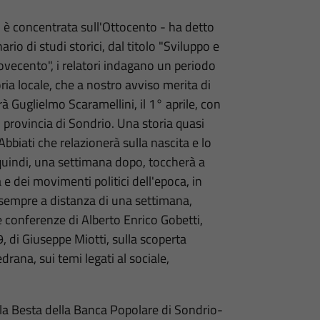
i è concentrata sull'Ottocento - ha detto
io di studi storici, dal titolo "Sviluppo e
Novecento", i relatori indagano un periodo
ia locale, che a nostro avviso merita di
 Guglielmo Scaramellini, il 1° aprile, con
 provincia di Sondrio. Una storia quasi
Abbiati che relazionerà sulla nascita e lo
, quindi, una settimana dopo, toccherà a
 e dei movimenti politici dell'epoca, in
o, sempre a distanza di una settimana,
 le conferenze di Alberto Enrico Gobetti,
9, di Giuseppe Miotti, sulla scoperta
drana, sui temi legati al sociale,
 Sala Besta della Banca Popolare di Sondrio-