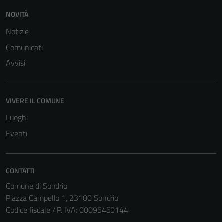
NOVITÀ
Notizie
Comunicati
Avvisi
Tecnici
VIVERE IL COMUNE
Questi cookie
sono necessari
Luoghi
per il
Eventi
funzionamento
del sito e non
possono
CONTATTI
essere
Comune di Sondrio
disabilitati.
Piazza Campello 1, 23100 Sondrio
Questi cookie
Codice fiscale / P. IVA: 00095450144
non raccolgono