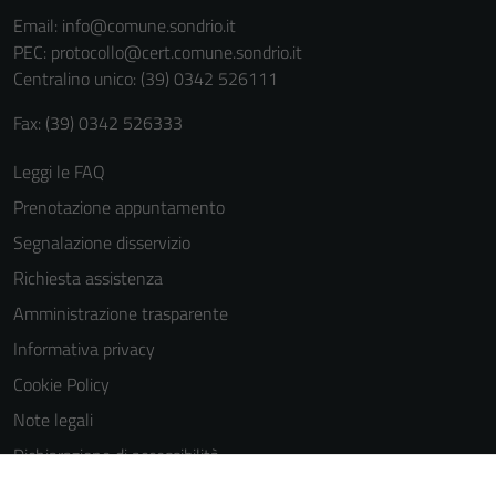
informazioni
Email:
info@comune.sondrio.it
personali.
PEC:
protocollo@cert.comune.sondrio.it
Centralino unico: (39) 0342 526111
Fax: (39) 0342 526333
Leggi le FAQ
Prenotazione appuntamento
Segnalazione disservizio
Richiesta assistenza
Amministrazione trasparente
Informativa privacy
Cookie Policy
Note legali
Dichiarazione di accessibilità
Dichiarazione di accessibilità Servizi