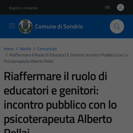
Vai ai contenuti
Vai al footer
ITA
Regione Lombardia
Lingua attiva:
Comune di Sondrio
Home
/
Novità
/
Comunicati
/
Riaffermare Il Ruolo Di Educatori E Genitori: Incontro Pubblico Con Lo
Psicoterapeuta Alberto Pellai
Riaffermare il ruolo di
educatori e genitori:
incontro pubblico con lo
psicoterapeuta Alberto
Pellai